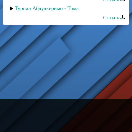
Турпал Абдулкеримо - Тома
Скачать