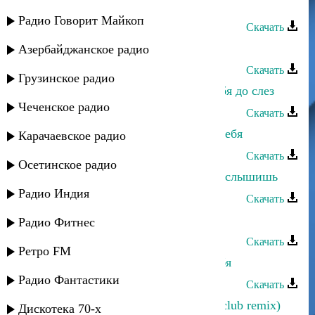
Эльчин Кулиев - Я люблю тебя
Радио Говорит Майкоп
Скачать
Маржанат Ильясова - Люблю тебя
Азербайджанское радио
Скачать
Грузинское радио
Алик Шах-Мурадов - Я люблю тебя до слез
Чеченское радио
Скачать
Аслан Гусейнов - Сильно люблю тебя
Карачаевское радио
Скачать
Осетинское радио
Макка Сагаипова - Я люблю тебя, слышишь
Радио Индия
Скачать
Асадула Бахтанов - Люблю тебя
Радио Фитнес
Скачать
Ретро FM
Хайбула Магомедов - Я люблю тебя
Радио Фантастики
Скачать
Эльдар Далгатов - Я люблю тебя (club remix)
Дискотека 70-х