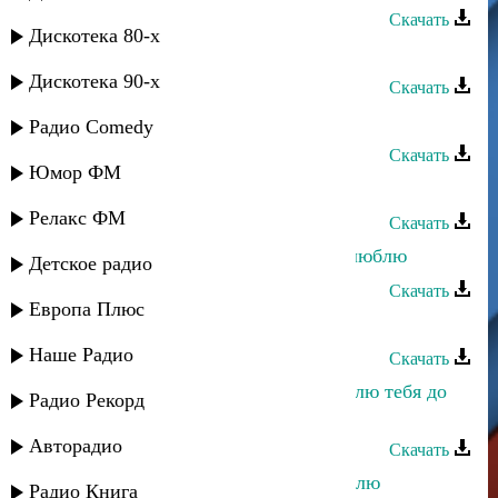
Скачать
Дискотека 80-х
Камиль Мусаев - Я люблю тебя
Дискотека 90-х
Скачать
Юлдуз Топаева - Я люблю тебя
Радио Comedy
Скачать
Юмор ФМ
Алина - Я тебя люблю
Релакс ФМ
Скачать
Мага Гасанов - Скажи зачем тебя люблю
Детское радио
Скачать
Европа Плюс
Telman jt - Я тебя люблю
Наше Радио
Скачать
Магомед-Гасан Алескеров - Я люблю тебя до
Радио Рекорд
слез
Авторадио
Скачать
Залина Шамова - Сильно тебя люблю
Радио Книга