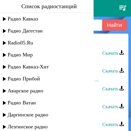
Список радиостанций
тимур темиров - ты далеко
Радио Кавказ
Радио Дагестан
Radio05.Ru
Тимур Темиров - Ты далеко
Скачать
Радио Мир
Тимур Темиров - За Любовь
Радио Кавказ-Хит
Скачать
Радио Прибой
Тимур Темиров - Любишь или нет....
Скачать
Аварское радио
Тимур Темиров - Вот и все
Радио Ватан
Скачать
Даргинское радио
Тимур Темиров - Свадба
Скачать
Лезгинское радио