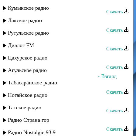
Тимур Темиров - Ты для меня
Кумыкское радио
Скачать
Лакское радио
Тимур Темиров - Ночь, какая ночь
Скачать
Рутульское радио
Тимур Темиров - Своим друзьям
Диалог FM
Скачать
Цахурское радио
Тимур Темиров - Аурика
Скачать
Агульское радио
Тимур Темиров и Арсен Петросов - Взгляд
Табасаранское радио
женщины
Скачать
Ногайское радио
Тимур Темиров - Кизилюрт
Татское радио
Скачать
Тимур Темиров - Рыжая
Радио Страна гор
Скачать
Радио Nostalgie 93.9