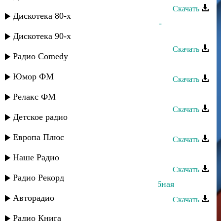
Скачать
Дискотека 80-х
Тимур Темиров и Арсен Петросов -
Безымянная
Дискотека 90-х
Скачать
Радио Comedy
Тимур Темиров - Косы ивы
Юмор ФМ
Скачать
Тимур Темиров - Джама
Релакс ФМ
Скачать
Детское радио
Тимур Темиров - Разлюбила
Европа Плюс
Скачать
Тимур Темиров - За что
Наше Радио
Скачать
Радио Рекорд
Тимур Темиров - Армянская свадебная
Авторадио
Скачать
Тимур Темиров - Волна
Радио Книга