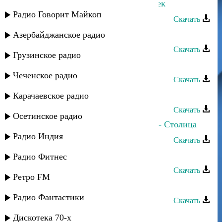
Тимур Темиров - Пчелка и Мотылек
Радио Говорит Майкоп
Скачать
Тимур Темиров - Оглянись
Азербайджанское радио
Скачать
Грузинское радио
Тимур Темиров - О чем мечтал
Чеченское радио
Скачать
Тимур Темиров - Карусель
Карачаевское радио
Скачать
Осетинское радио
Тимур Темиров и Умалав Кебедов - Столица
Радио Индия
Скачать
Тимур Темиров - До утра
Радио Фитнес
Скачать
Ретро FM
Тимур Темиров - Лето жаркое
Радио Фантастики
Скачать
Тимур Темиров - Дари дам
Дискотека 70-х