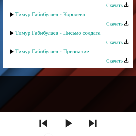
Скачать
Тимур Габибулаев - Королева
Скачать
Тимур Габибулаев - Письмо солдата
Скачать
Тимур Габибулаев - Признание
Скачать