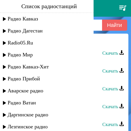
Список радиостанций
тельман - немое кино
Радио Кавказ
Радио Дагестан
Radio05.Ru
Тельман - Ойна
Скачать
Радио Мир
Тельман - Вучиз
Радио Кавказ-Хит
Скачать
Радио Прибой
Тельман - Без любви горю
Скачать
Аварское радио
Тельман - Без неё
Радио Ватан
Скачать
Даргинское радио
Тельман - Иер вилер
Скачать
Лезгинское радио