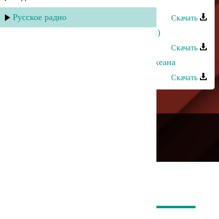
Тельман - Вучиз вуна
Русское радио
Скачать
Dj Nariman - Лед и пламя (Тельман)
Скачать
Марина Алиева и Тельман - Два океана
Скачать
---
Русское радио