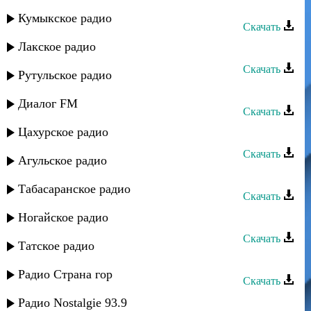
Тельман - Каниди
Кумыкское радио
Скачать
Лакское радио
Тельман - Красивая (Иерди)
Скачать
Рутульское радио
Тельман - Любимой (Йердаз)
Диалог FM
Скачать
Цахурское радио
Тельман - Диде
Скачать
Агульское радио
Тельман - Буба
Табасаранское радио
Скачать
Тельман - Ангел мой
Ногайское радио
Скачать
Татское радио
Тельман - Гуля
Радио Страна гор
Скачать
Тельман - Ты со мной
Радио Nostalgie 93.9