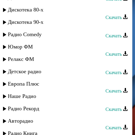
Тельман - Иер вилер
Дискотека 80-х
Скачать
Дискотека 90-х
Тельман и Адиля - Не судьба
Радио Comedy
Скачать
Тельман - Багъишда чна
Юмор ФМ
Скачать
Релакс ФМ
Марина Алиева и Тельман - Боль
Детское радио
Скачать
Тельман - Лето
Европа Плюс
Скачать
Наше Радио
Тельман - Зи мухуббат
Радио Рекорд
Скачать
Тельман - Ветер любви
Авторадио
Скачать
Радио Книга