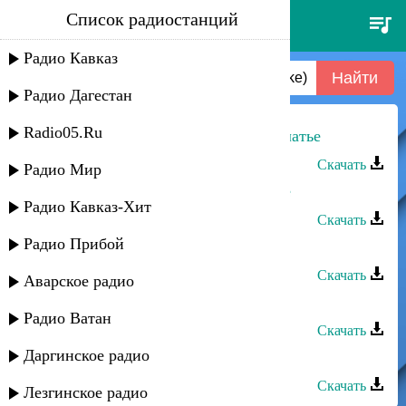
Список радиостанций
татьяна маркова - платье
белое (remake)
Радио Кавказ
Радио Дагестан
Radio05.Ru
Амир Джумакаев - Васильковое платье
Скачать
Радио Мир
Ибрагим Тагиров - Красное платье
Радио Кавказ-Хит
Скачать
Радио Прибой
Эльза - Зеленое платье
Скачать
Аварское радио
Татьяна Третьяк - Пой моя душа
Радио Ватан
Скачать
Даргинское радио
Татьяна Третьяк - На Кавказе
Скачать
Лезгинское радио