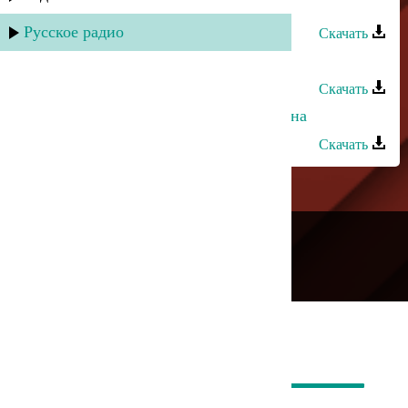
Талисман - Вушда вуна
Русское радио
Скачать
Тагир Имрамов - Яр лагь вуна заз
Скачать
Караван группа - Зун так тамир вуна
Скачать
---
Русское радио