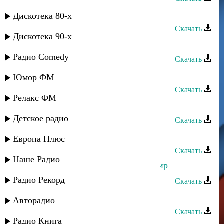
Тарлан Мамедов - Каина
Дискотека 80-х
Скачать
Дискотека 90-х
Тарлан Мамедов - Отец
Радио Comedy
Скачать
Тельман - Вучиз вуна
Юмор ФМ
Скачать
Релакс ФМ
Къайи Булах - Вучда вуна руш
Детское радио
Скачать
Кард группа - Вуназириз
Европа Плюс
Скачать
Наше Радио
Къайи Булах - Забит вуна хиялармир
Радио Рекорд
Скачать
Талисман - Забит вуна хиялармир
Авторадио
Скачать
Радио Книга