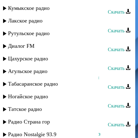
Тарлан Мамедов - Беневша
Кумыкское радио
Скачать
Лакское радио
Тарлан Мамедов - Вун патал зи яр
Скачать
Рутульское радио
Тарлан Мамедов - Заз кандач
Диалог FM
Скачать
Цахурское радио
Тарлан Мамедов - Иер руш
Скачать
Агульское радио
Тарлан Мамедов - Кизилдин тупал
Табасаранское радио
Скачать
Тарлан Мамедов - Маги дилбер
Ногайское радио
Скачать
Татское радио
Тарлан Мамедов - Марал я вун
Радио Страна гор
Скачать
Тарлан Мамедов - Мугман жеда заз
Радио Nostalgie 93.9