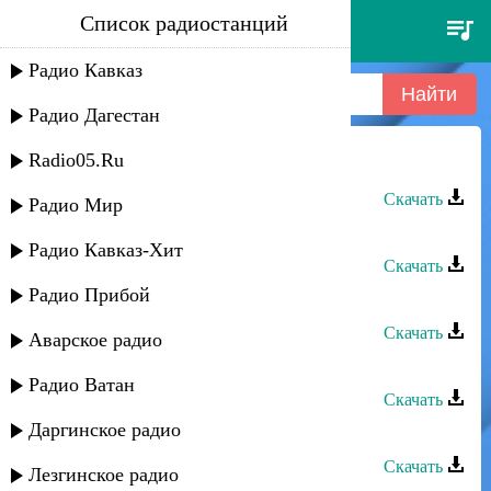
Список радиостанций
тарлан мамедов - яр вуна
Радио Кавказ
Радио Дагестан
Radio05.Ru
Тарлан Мамедов - Яр вуна
Скачать
Радио Мир
Тарлан Мамедов - Чан алагуз
Радио Кавказ-Хит
Скачать
Радио Прибой
Тарлан Мамедов - Аман яр
Скачать
Аварское радио
Тарлан Мамедов - Ашкидин цай
Радио Ватан
Скачать
Даргинское радио
Тарлан Мамедов - Без вучиз
Скачать
Лезгинское радио