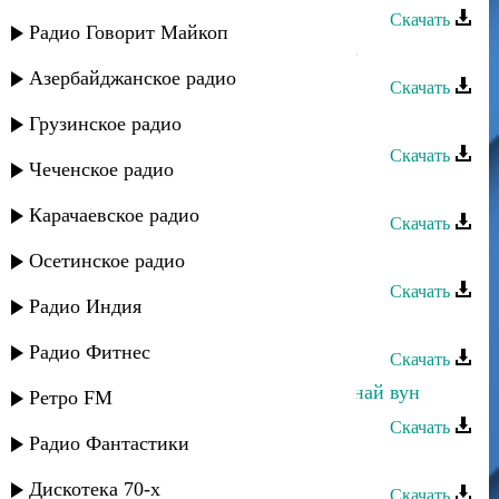
Скачать
Радио Говорит Майкоп
Тарлан Мамедов - Савдада авай яр
Азербайджанское радио
Скачать
Тарлан Мамедов - Суна чан
Грузинское радио
Скачать
Чеченское радио
Тарлан Мамедов - Умурдин гед
Карачаевское радио
Скачать
Тарлан Мамедов - Ширин ширин
Осетинское радио
Скачать
Радио Индия
Тарлан Мамедов - Лезги мани
Радио Фитнес
Скачать
Тарлан Мамедов - Заз ахварай акунай вун
Ретро FM
Скачать
Радио Фантастики
Тарлан Мамедов - Куруш
Дискотека 70-х
Скачать