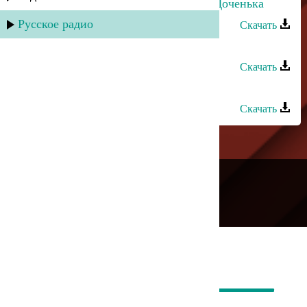
Руслан Яриков и Лина Ярикова - Доченька
Русское радио
Скачать
David Divad - Яркие крылья
Скачать
Эльвира Ахмедханова - Йиз яриз
Скачать
---
Русское радио