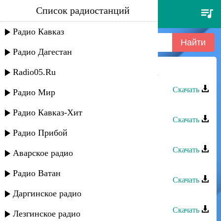
Список радиостанций
тарлан мамедов - савдада авай
яр
Радио Кавказ
Радио Дагестан
Radio05.Ru
Тарлан Мамедов - Савдада авай яр
Скачать
Радио Мир
Тарлан Мамедов - Умурдин гед
Радио Кавказ-Хит
Скачать
Радио Прибой
Тарлан Мамедов - Куруш
Скачать
Аварское радио
Тарлан Мамедов - Заз кандач
Радио Ватан
Скачать
Даргинское радио
Тарлан Мамедов - Вун патал зи яр
Скачать
Лезгинское радио