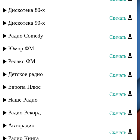
Тарлан Мамедов - Беневша
Дискотека 80-х
Скачать
Дискотека 90-х
Тарлан Мамедов - Суна чан
Радио Comedy
Скачать
Яраг - Лезги руш
Юмор ФМ
Скачать
Релакс ФМ
Руслан Яриков - Горянка
Детское радио
Скачать
Руслан Яриков - Алтын ай
Европа Плюс
Скачать
Наше Радио
Руслан Яриков - Анама
Радио Рекорд
Скачать
Р. Гарунов - Яриз мяъли
Авторадио
Скачать
Радио Книга