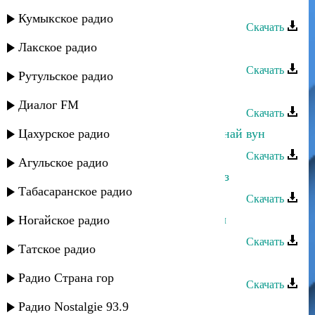
Тарлан Мамедов - Аман яр
Кумыкское радио
Скачать
Лакское радио
Тарлан Мамедов - Каина
Скачать
Рутульское радио
Тарлан Мамедов - Отец
Диалог FM
Скачать
Цахурское радио
Тарлан Мамедов - Заз ахварай акунай вун
Скачать
Агульское радио
Тарлан Мамедов - Мугман жеда заз
Табасаранское радио
Скачать
Тарлан Мамедов - Кизилдин тупал
Ногайское радио
Скачать
Татское радио
Тарлан Мамедов - Лезги мани
Радио Страна гор
Скачать
Тарлан Мамедов - Ширин ширин
Радио Nostalgie 93.9