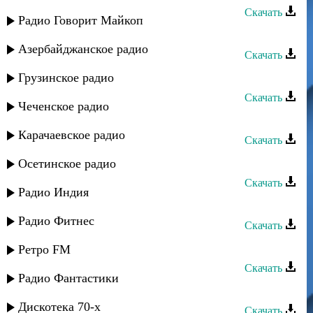
Скачать
Радио Говорит Майкоп
Тарлан Мамедов - Без вучиз
Азербайджанское радио
Скачать
Тарлан Мамедов - Маги дилбер
Грузинское радио
Скачать
Чеченское радио
Тарлан Мамедов - Ашкидин цай
Карачаевское радио
Скачать
Тарлан Мамедов - Яр вуна
Осетинское радио
Скачать
Радио Индия
Тарлан Мамедов - Марал я вун
Радио Фитнес
Скачать
Тарлан Мамедов - Иер руш
Ретро FM
Скачать
Радио Фантастики
Тарлан Мамедов - Чан алагуз
Дискотека 70-х
Скачать