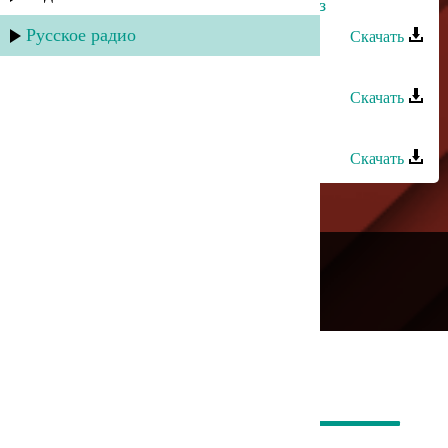
Тарлан Мамедов - Мугман жеда заз
Русское радио
Скачать
Тарлан Мамедов - Иер руш
Скачать
Рухун - Лезги Мани
Скачать
---
Русское радио