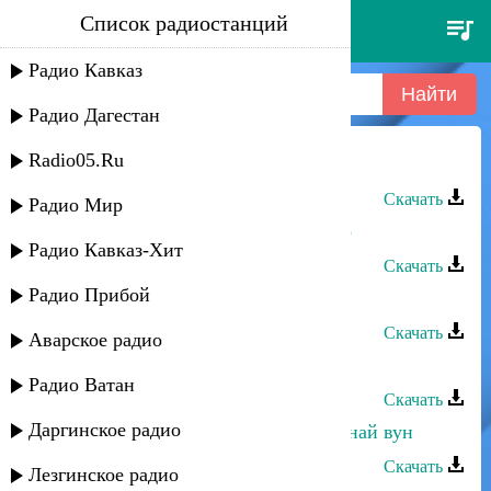
Список радиостанций
тарлан мамедов - лезги мани
Радио Кавказ
Радио Дагестан
Radio05.Ru
Тарлан Мамедов - Лезги мани
Скачать
Радио Мир
Тарлан Мамедов - Савдада авай яр
Радио Кавказ-Хит
Скачать
Радио Прибой
Тарлан Мамедов - Беневша
Скачать
Аварское радио
Умуд - Лезги Мани
Радио Ватан
Скачать
Даргинское радио
Тарлан Мамедов - Заз ахварай акунай вун
Скачать
Лезгинское радио