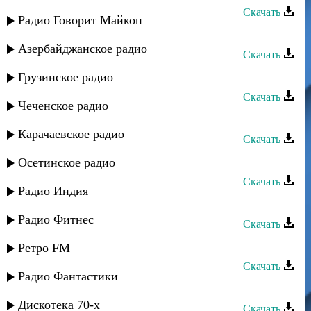
Скачать
Радио Говорит Майкоп
Тарлан Мамедов - Вун патал зи яр
Азербайджанское радио
Скачать
Тарлан Мамедов - Ширин ширин
Грузинское радио
Скачать
Чеченское радио
Тарлан Мамедов - Умурдин гед
Карачаевское радио
Скачать
Тарлан Мамедов - Марал я вун
Осетинское радио
Скачать
Радио Индия
Тарлан Мамедов - Ашкидин цай
Радио Фитнес
Скачать
Даниял Казиев - Лезги мани
Ретро FM
Скачать
Радио Фантастики
Тарлан Мамедов - Каина
Дискотека 70-х
Скачать