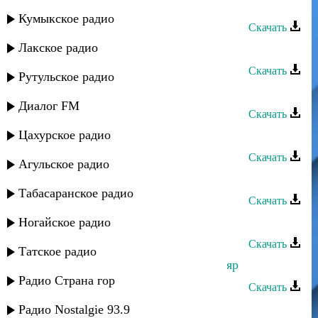
Тарлан Мамедов - Куруш
Кумыкское радио
Скачать
Лакское радио
Микрах - Лезги Мани
Скачать
Рутульское радио
Тарлан Мамедов - Без вучиз
Диалог FM
Скачать
Цахурское радио
Гатфар группа - Лезги Мани
Скачать
Агульское радио
Тарлан Мамедов - Яр вуна
Табасаранское радио
Скачать
Тарлан Мамедов - Маги дилбер
Ногайское радио
Скачать
Татское радио
Казиахмед Мавланов - Лезги манияр
Радио Страна гор
Скачать
Тарлан Мамедов - Заз кандач
Радио Nostalgie 93.9