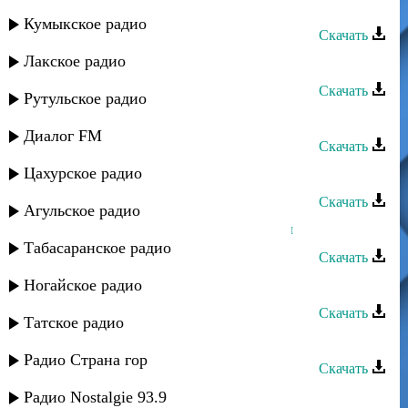
Тарлан Мамедов - Беневша
Кумыкское радио
Скачать
Лакское радио
Тарлан Мамедов - Вун патал зи яр
Скачать
Рутульское радио
Тарлан Мамедов - Заз кандач
Диалог FM
Скачать
Цахурское радио
Тарлан Мамедов - Иер руш
Скачать
Агульское радио
Тарлан Мамедов - Кизилдин тупал
Табасаранское радио
Скачать
Тарлан Мамедов - Маги дилбер
Ногайское радио
Скачать
Татское радио
Тарлан Мамедов - Марал я вун
Радио Страна гор
Скачать
Тарлан Мамедов - Отец
Радио Nostalgie 93.9