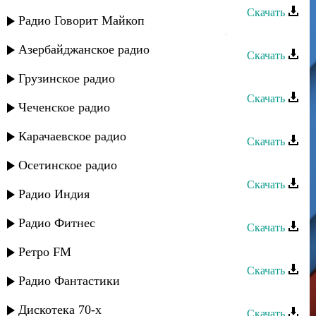
Скачать
Радио Говорит Майкоп
Тарлан Мамедов - Савдада авай яр
Азербайджанское радио
Скачать
Тарлан Мамедов - Суна чан
Грузинское радио
Скачать
Чеченское радио
Тарлан Мамедов - Умурдин гед
Карачаевское радио
Скачать
Тарлан Мамедов - Чан алагуз
Осетинское радио
Скачать
Радио Индия
Тарлан Мамедов - Ширин ширин
Радио Фитнес
Скачать
Тарлан Мамедов - Яр вуна
Ретро FM
Скачать
Радио Фантастики
Тарлан Мамедов - Лезги мани
Дискотека 70-х
Скачать