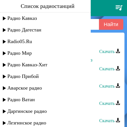
Список радиостанций
тарлан мамедов - куруш
Радио Кавказ
Радио Дагестан
Radio05.Ru
Тарлан Мамедов - Куруш
Скачать
Радио Мир
Тарлан Мамедов - Мугман жеда заз
Радио Кавказ-Хит
Скачать
Радио Прибой
Тарлан Мамедов - Аман яр
Скачать
Аварское радио
Тарлан Мамедов - Ашкидин цай
Радио Ватан
Скачать
Даргинское радио
Тарлан Мамедов - Без вучиз
Скачать
Лезгинское радио