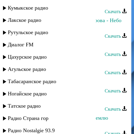
Тимур Темиров - Небо над землей
Кумыкское радио
Скачать
Лакское радио
Сергей Ильясафов и Полина Питарова - Небо
над землей
Рутульское радио
Скачать
Диалог FM
Тимур Темиров - Небо
Скачать
Цахурское радио
X-92 - Плачет небо
Агульское радио
Скачать
Табасаранское радио
Залина - Тарки
Скачать
Ногайское радио
Апуля - Тарки
Татское радио
Скачать
Ислам Итляшев - Птицам небо, а землю
Радио Страна гор
бродягам
Радио Nostalgie 93.9
Скачать