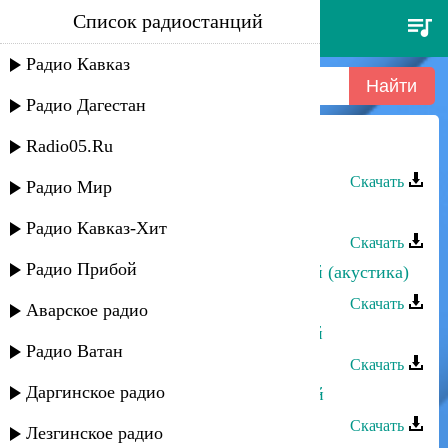
Список радиостанций
тарки-тау - небо над землёй
Радио Кавказ
Радио Дагестан
Radio05.Ru
Тарки-Тау - Небо над землёй
Скачать
Радио Мир
Тимур Темиров - Небо над землёй
Радио Кавказ-Хит
Скачать
Радио Прибой
Мухтар Хордаев - Небо над землей (акустика)
Скачать
Аварское радио
Мухтар Хордаев - Небо над землей
Радио Ватан
Скачать
Даргинское радио
Гусейн Манапов - Небо над землей
Скачать
Лезгинское радио