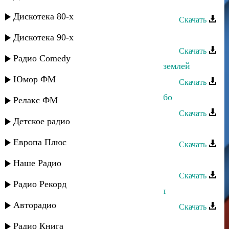
Тарки-Тау - Гитарали
Дискотека 80-х
Скачать
Сёма Семенов - Небо на ладони
Дискотека 90-х
Скачать
Радио Comedy
Патимат Кагирова и Султан - Над землей
Юмор ФМ
Скачать
Дагмара Ибрагимова - Звёздное небо
Релакс ФМ
Скачать
Детское радио
Алина Алихуджаева - Небо
Европа Плюс
Скачать
Халил Алиев - Небо в клетку
Наше Радио
Скачать
Радио Рекорд
Алик Шах-Мурадов - Небо и земля
Авторадио
Скачать
Алина Алихуджаева - Небо
Радио Книга