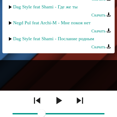
Dag Style feat Shami - Где же ты
Скачать
Negd Pul feat Archi-M - Мне покоя нет
Скачать
Dag Style feat Shami - Послание родным
Скачать