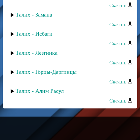
Скачать
Талих - Замана
Скачать
Талих - Исбаги
Скачать
Талих - Лезгинка
Скачать
Талих - Горцы-Даргинцы
Скачать
Талих - Алим Расул
Скачать