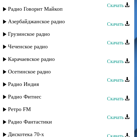
Скачать
Радио Говорит Майкоп
Талисман - Канда канда
Азербайджанское радио
Скачать
Талисман - Имам Шамил атана
Грузинское радио
Скачать
Чеченское радио
Талисман - Забит вуна хиялармир
Карачаевское радио
Скачать
Талисман - Даллай
Осетинское радио
Скачать
Радио Индия
Талисман Омарова - Птица
Радио Фитнес
Скачать
Талисман - Гуьзел Гуьзел
Ретро FM
Скачать
Радио Фантастики
Талисман - Вушда вуна
Дискотека 70-х
Скачать