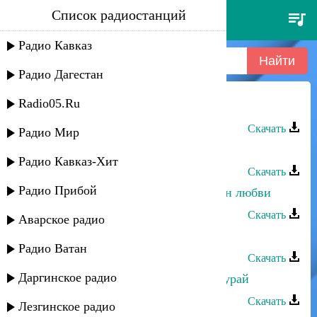
Список радиостанций
талисман - гуьлсенем
Радио Кавказ
Радио Дагестан
Radio05.Ru
Талисман - Гуьлсенем
Скачать
Радио Мир
Талисман - ГуьлчIахьан
Радио Кавказ-Хит
Скачать
Радио Прибой
Апанди Исмаилгаджиев - Талисман любви
Скачать
Аварское радио
Талисман - ЧIан алагуьзлю
Радио Ватан
Скачать
Даргинское радио
Талисман - Руш ви чIанда туп акъурай
Скачать
Лезгинское радио