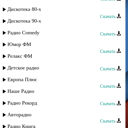
Талисман - Вацран уькер
Дискотека 80-х
Скачать
Дискотека 90-х
Талисман - Вахтар алатна
Радио Comedy
Скачать
Талисман - Бухтияр
Юмор ФМ
Скачать
Релакс ФМ
Талисман - Билдир беневша
Детское радио
Скачать
Талисман - Бахтсуз хана
Европа Плюс
Скачать
Наше Радио
Талисман - Атана яр
Радио Рекорд
Скачать
Талисман - Алагуьзлю
Авторадио
Скачать
Радио Книга