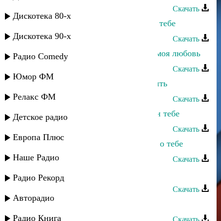
Скачать
Дискотека 80-х
Альбина Казакмурзаева - Думаю о тебе
Дискотека 90-х
Скачать
Джанибек Рамазанов - Зачем тебе моя любовь
Радио Comedy
Скачать
Юмор ФМ
Dj Nariman - Хочу страдать и любить
Релакс ФМ
Скачать
Зумруд Мусиева - О Аллах, поклон тебе
Детское радио
Скачать
Европа Плюс
Джамиля Джамалодинова - Мысли о тебе
Наше Радио
Скачать
Заур Асевов - Мысли о тебе
Радио Рекорд
Скачать
Авторадио
Эйзер Назаров - Подарю тебе
Радио Книга
Скачать