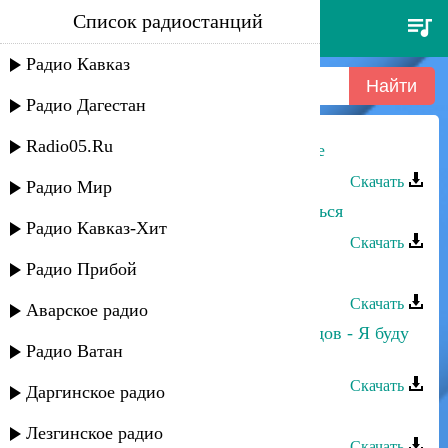
Список радиостанций
талей насибов - к тебе хочу
Радио Кавказ
Радио Дагестан
Radio05.Ru
Фатима Багаутдинова - Хочу к тебе
Скачать
Радио Мир
Рашид Багатаев - Не хочу влюбляться
Радио Кавказ-Хит
Скачать
Радио Прибой
Султан Лагучев - К тебе тянусь
Скачать
Аварское радио
Зарема Гаджиева и Махач Магомедов - Я буду
Радио Ватан
очень по тебе скучать
Скачать
Даргинское радио
Зайнаб Махаева - Тебе любимый
Лезгинское радио
Скачать