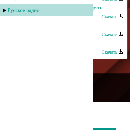
Ринат Каримов - Я не хочу тебя терять
Русское радио
Скачать
Сабина Абдулаева - Думаю о тебе
Скачать
Ульзана Максудова - Приду к тебе
Скачать
---
Русское радио