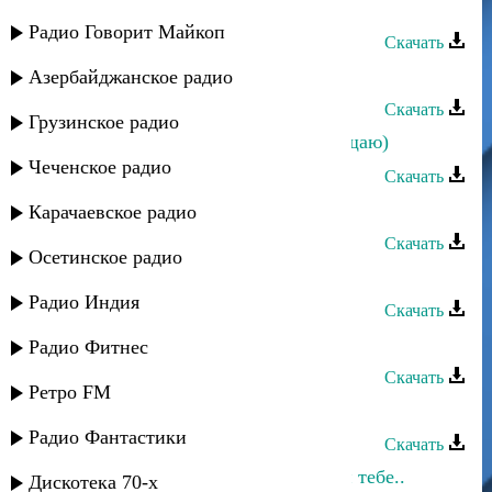
Руслан Гасанов - Мечтаю о тебе
Радио Говорит Майкоп
Скачать
Апанди Магомедов - Лечу к тебе
Азербайджанское радио
Скачать
Грузинское радио
Мая Алимутаева - Ты (Тебе посвящаю)
Чеченское радио
Скачать
Рафига - Скучаю по тебе
Карачаевское радио
Скачать
Осетинское радио
Руслан Гасанов - Мечтаю о тебе
Радио Индия
Скачать
Багавудин Ибрагимов - О тебе
Радио Фитнес
Скачать
Ретро FM
Тимур Загиров - Жизнь тебе отдал
Радио Фантастики
Скачать
Зумруд Мусиева - О Алах! Поклон тебе..
Дискотека 70-х