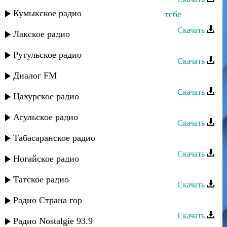
Кумыкское радио
Магомед Аликперов и Руслана - О тебе
Скачать
Лакское радио
Хава Газахова - Я улыбнусь тебе
Рутульское радио
Скачать
Диалог FM
Заида Джанбиева - Хочу замуж
Скачать
Цахурское радио
Ризван Омариев - Мечты о тебе
Агульское радио
Скачать
Табасаранское радио
Наджибулла - Мысли о тебе
Скачать
Ногайское радио
Тимур Габибулаев - Пою тебе
Татское радио
Скачать
Рустам Ахмедханов - Еду к тебе
Радио Страна гор
Скачать
Радио Nostalgie 93.9