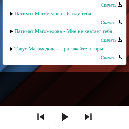
Скачать
Патимат Магомедова - Я жду тебя
Скачать
Патимат Магомедова - Мне не хватает тебя
Скачать
Тавус Магомедова - Приезжайте в горы
Скачать