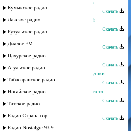
Тавус Магомедова - Берегу любовь
Кумыкское радио
Скачать
Лакское радио
Тавус Магомедова - Несравненный
Скачать
Рутульское радио
Тавус Магомедова - Мое имя
Диалог FM
Скачать
Цахурское радио
Тавус Магомедова - Мой горец
Скачать
Агульское радио
Тавус Магомедова - Красивие Девушки
Табасаранское радио
Скачать
Тавус Магомедова - Моя любовь чиста
Ногайское радио
Скачать
Татское радио
Ирайганат Магомедова - Горы
Радио Страна гор
Скачать
Тавус Магомедова - Мое желание
Радио Nostalgie 93.9