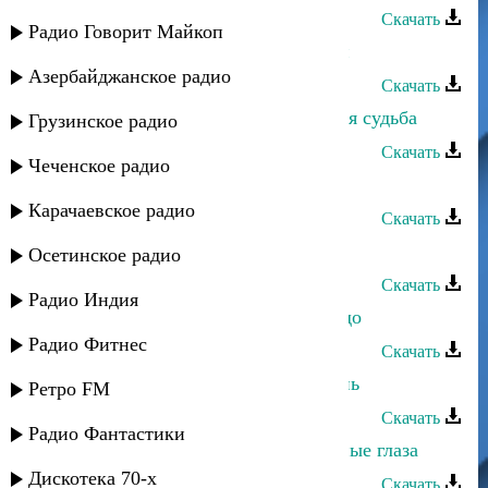
Скачать
Радио Говорит Майкоп
Тавус Магомедова - Шпион любви
Азербайджанское радио
Скачать
Тавус Магомедова - Дир талихi-моя судьба
Грузинское радио
Скачать
Чеченское радио
Тавус Магомедова - Аварская
Карачаевское радио
Скачать
Тавус Магомедова - Черные глаза
Осетинское радио
Скачать
Радио Индия
Тавус Магомедова - Орлиное гнездо
Радио Фитнес
Скачать
Тавус Магомедова - Горский парень
Ретро FM
Скачать
Радио Фантастики
Тавус Магомедова - Ой глаза, черные глаза
Дискотека 70-х
Скачать