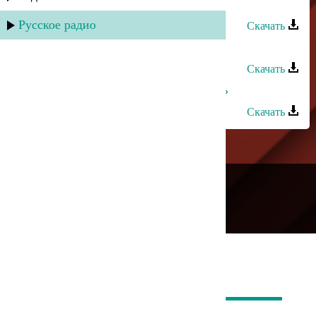
Тавус Магомедова - Виновата ли я
Русское радио
Скачать
Тавус Магомедова - Моя клятва
Скачать
Тавус Магомедова - Вера и любовь
Скачать
---
Русское радио