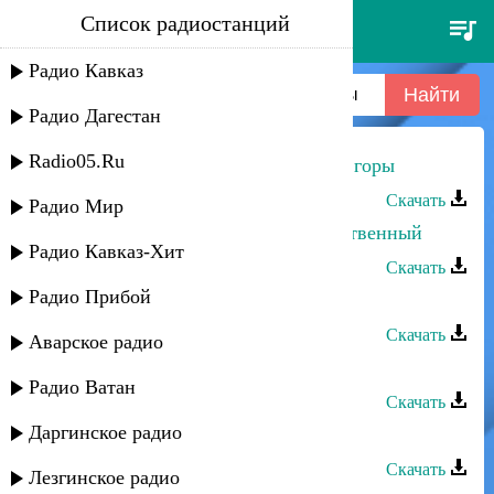
Список радиостанций
тавус магомедова - приезжайте
в горы
Радио Кавказ
Радио Дагестан
Radio05.Ru
Тавус Магомедова - Приезжайте в горы
Скачать
Радио Мир
Тавус Магомедова - Ты мой единственный
Радио Кавказ-Хит
Скачать
Радио Прибой
Тавус Магомедова - На свете
Скачать
Аварское радио
Тавус Магомедова - Я прошу тебя
Радио Ватан
Скачать
Даргинское радио
Тавус Магомедова - Мой горец
Скачать
Лезгинское радио