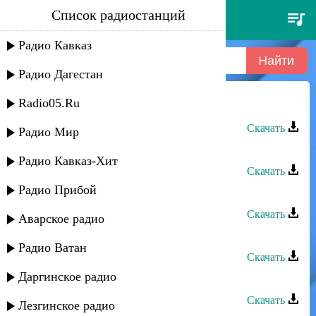
Список радиостанций
султан - юртахо
Радио Кавказ
Радио Дагестан
Radio05.Ru
Султан - Юртахо
Скачать
Радио Мир
Султан - Lady
Радио Кавказ-Хит
Скачать
Радио Прибой
Султан Лагучев - Скучает осень
Скачать
Аварское радио
Марина Алиева и Султан - Украл
Радио Ватан
Скачать
Даргинское радио
Султан - Кинжал
Скачать
Лезгинское радио