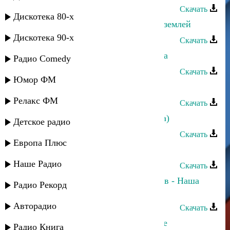
Скачать
Дискотека 80-х
Патимат Кагирова и Султан - Над землей
Дискотека 90-х
Скачать
Султан и Эльчин Кулиев - Попытка
Радио Comedy
Скачать
Юмор ФМ
Султан - Кавказ
Релакс ФМ
Скачать
Султан - Танцуй, Кавказ (Лезгинка)
Детское радио
Скачать
Европа Плюс
Султан и Лилу - Музыка дождя
Наше Радио
Скачать
Анастасия Андреа и Султан Трамов - Наша
Радио Рекорд
любовь
Авторадио
Скачать
Марина Алиева и Султан - Оре-оре
Радио Книга