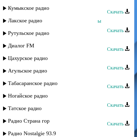
Султан - Ты толко моя
Кумыкское радио
Скачать
Лакское радио
Султан и Эльчин Кулиев - Вне игры
Скачать
Рутульское радио
Султан - Звезда султана
Диалог FM
Скачать
Цахурское радио
Султан - Ай-яй-яй
Скачать
Агульское радио
Султан - Люди в масках
Табасаранское радио
Скачать
Султан - По Струнам Любви
Ногайское радио
Скачать
Татское радио
Султан - Дагестаночка
Радио Страна гор
Скачать
Султан - Четыре жены
Радио Nostalgie 93.9