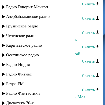
Скачать
Радио Говорит Майкоп
Султан - Шептала нам судьба
Азербайджанское радио
Скачать
Султан - Махабадим
Грузинское радио
Скачать
Чеченское радио
Султан и Эльчин Кулиев - Вне игры
Карачаевское радио
Скачать
Марина Алиева и Султан - Не бросай
Осетинское радио
Скачать
Радио Индия
Султан - Маски-роли
Радио Фитнес
Скачать
Султан - Это твой день
Ретро FM
Скачать
Радио Фантастики
Ренат Джамилов и Султан Трамов - Моя
любовь
Дискотека 70-х