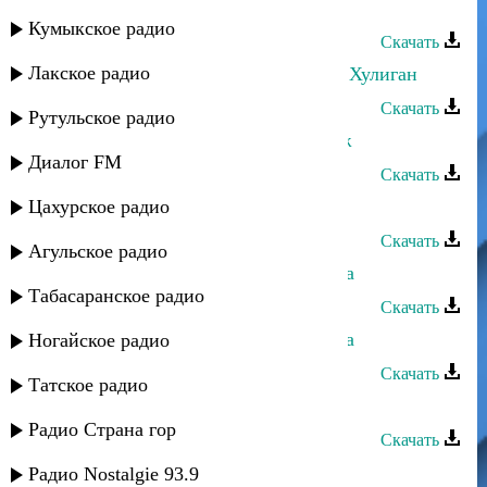
Султан Лагучев - Скучает осень
Кумыкское радио
Скачать
Лакское радио
Султан Лагучев, Ислам Итляшев - Хулиган
Скачать
Рутульское радио
Султан Лагучев - Дыгъэри къохьэж
Диалог FM
Скачать
Цахурское радио
Султан Лагучев - Надылра
Скачать
Агульское радио
Султан Лагучев - Йсырба хlбзибара
Табасаранское радио
Скачать
Султан Лагучев - Абыгъь гIважьква
Ногайское радио
Скачать
Татское радио
Султан Лагучев - Убегай
Радио Страна гор
Скачать
Султан Лагучев - Огнеопасная
Радио Nostalgie 93.9