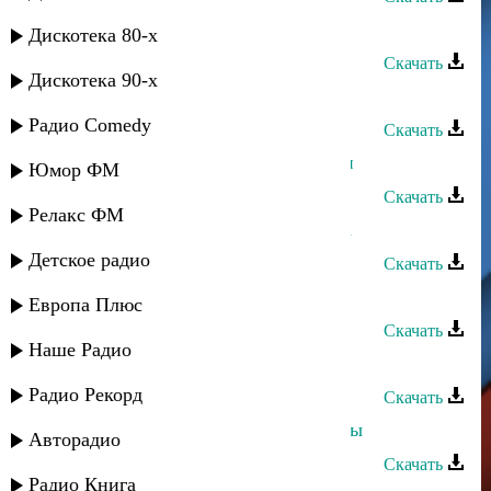
Султан Лагучев - Хlыбызшва
Дискотека 80-х
Скачать
Дискотека 90-х
Султан Лагучев - Старокувинский
Радио Comedy
Скачать
Султан Лагучев - Турецкий Султан
Юмор ФМ
Скачать
Релакс ФМ
Султан Лагучев - Любовь хулигана
Детское радио
Скачать
Султан - Восточная ночь
Европа Плюс
Скачать
Наше Радио
Султан - Звезда султана
Радио Рекорд
Скачать
Султан и Эльчин Кулиев - Вне игры
Авторадио
Скачать
Радио Книга