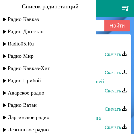
Список радиостанций
султан лагучев - чердак
Радио Кавказ
Радио Дагестан
Radio05.Ru
Султан Лагучев - Баъапl бара
Скачать
Радио Мир
Султан Лагучев - Мы абазины
Радио Кавказ-Хит
Скачать
Радио Прибой
Султан Лагучев - Йачвхъагlайа адуней
Скачать
Аварское радио
Султан Лагучев - К тебе тянусь
Радио Ватан
Скачать
Даргинское радио
Султан Лагучев - Между нами война
Скачать
Лезгинское радио