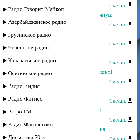
Скачать
Радио Говорит Майкоп
Султан Лагучев - ЙачIвыйа са йысчпуш
Азербайджанское радио
Скачать
Султан Лагучев - Убегай
Грузинское радио
Скачать
Чеченское радио
Султан Лагучев - Горький вкус
Карачаевское радио
Скачать
Султан Лагучев - Са заджвы слызпшитI
Осетинское радио
Скачать
Радио Индия
Султан Лагучев - Алтын кибик
Радио Фитнес
Скачать
Султан Лагучев - Турецкий Султан
Ретро FM
Скачать
Радио Фантастики
Султан Лагучев - Между нами война
Дискотека 70-х
Скачать