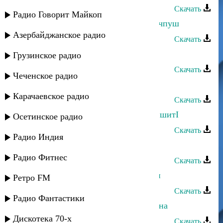
Скачать
Радио Говорит Майкоп
Султан Лагучев - ЙачIвыйа са йысчпуш
Азербайджанское радио
Скачать
Султан Лагучев - Убегай
Грузинское радио
Скачать
Чеченское радио
Султан Лагучев - Горький вкус
Карачаевское радио
Скачать
Султан Лагучев - Са заджвы слызпшитI
Осетинское радио
Скачать
Радио Индия
Султан Лагучев - Алтын кибик
Радио Фитнес
Скачать
Султан Лагучев - Турецкий Султан
Ретро FM
Скачать
Радио Фантастики
Султан Лагучев - Между нами война
Дискотека 70-х
Скачать