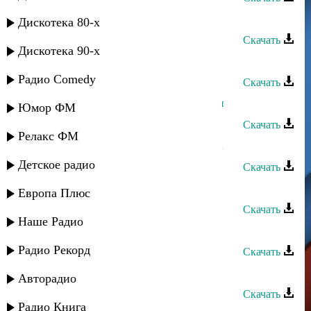
Султан Лагучев - Хlыбызшва
Дискотека 80-х
Скачать
Дискотека 90-х
Султан Лагучев - Старокувинский
Радио Comedy
Скачать
Султан Лагучев - Турецкий Султан
Юмор ФМ
Скачать
Релакс ФМ
Султан Лагучев - Любовь хулигана
Детское радио
Скачать
Султан - Просто прости
Европа Плюс
Скачать
Наше Радио
Загир Магомедов - Скучаю
Радио Рекорд
Скачать
Султан - Махабадим
Авторадио
Скачать
Радио Книга