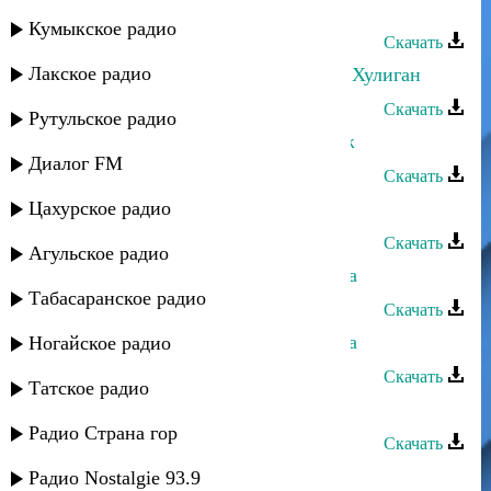
Султан Лагучев - Скучает осень
Кумыкское радио
Скачать
Лакское радио
Султан Лагучев, Ислам Итляшев - Хулиган
Скачать
Рутульское радио
Султан Лагучев - Дыгъэри къохьэж
Диалог FM
Скачать
Цахурское радио
Султан Лагучев - Надылра
Скачать
Агульское радио
Султан Лагучев - Йсырба хlбзибара
Табасаранское радио
Скачать
Султан Лагучев - Абыгъь гIважьква
Ногайское радио
Скачать
Татское радио
Султан Лагучев - Убегай
Радио Страна гор
Скачать
Султан Лагучев - Огнеопасная
Радио Nostalgie 93.9