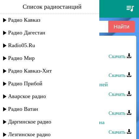
Список радиостанций
султан лагучев - скучаю по
ночам
Радио Кавказ
Радио Дагестан
Radio05.Ru
Султан Лагучев - Баъапl бара
Скачать
Радио Мир
Султан Лагучев - Мы абазины
Радио Кавказ-Хит
Скачать
Радио Прибой
Султан Лагучев - Йачвхъагlайа адуней
Скачать
Аварское радио
Султан Лагучев - К тебе тянусь
Радио Ватан
Скачать
Даргинское радио
Султан Лагучев - Между нами война
Скачать
Лезгинское радио