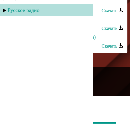
Султан - Шептала нам судьба
Русское радио
Скачать
Султан - Четыре жены
Скачать
Султан - Танцуй, Кавказ (Лезгинка)
Скачать
---
Русское радио