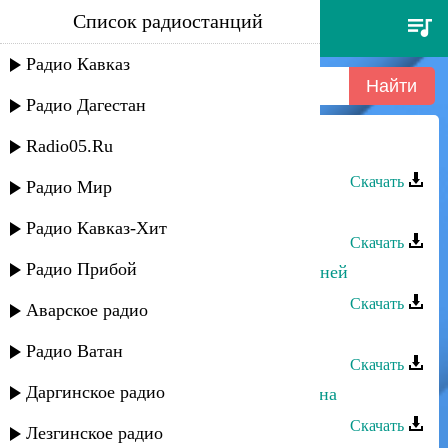
Список радиостанций
султан лагучев - россия 2024
Радио Кавказ
Радио Дагестан
Radio05.Ru
Султан Лагучев - Баъапl бара
Скачать
Радио Мир
Султан Лагучев - Мы абазины
Радио Кавказ-Хит
Скачать
Радио Прибой
Султан Лагучев - Йачвхъагlайа адуней
Скачать
Аварское радио
Султан Лагучев - К тебе тянусь
Радио Ватан
Скачать
Даргинское радио
Султан Лагучев - Между нами война
Скачать
Лезгинское радио