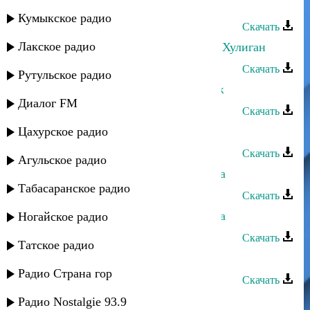
Султан Лагучев - Скучает осень
Кумыкское радио
Скачать
Лакское радио
Султан Лагучев, Ислам Итляшев - Хулиган
Скачать
Рутульское радио
Султан Лагучев - Дыгъэри къохьэж
Диалог FM
Скачать
Цахурское радио
Султан Лагучев - Надылра
Скачать
Агульское радио
Султан Лагучев - Йсырба хlбзибара
Табасаранское радио
Скачать
Султан Лагучев - Абыгъь гIважьква
Ногайское радио
Скачать
Татское радио
Султан Лагучев - Убегай
Радио Страна гор
Скачать
Султан Лагучев - Огнеопасная
Радио Nostalgie 93.9