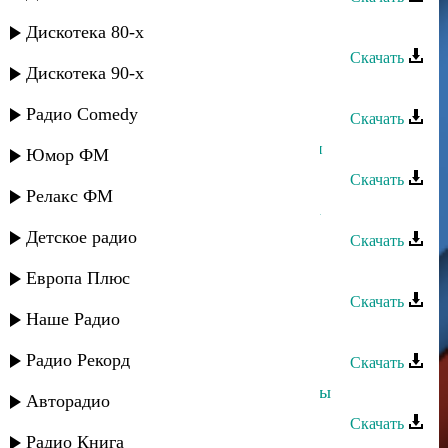
Султан Лагучев - Хlыбызшва
Дискотека 80-х
Скачать
Дискотека 90-х
Султан Лагучев - Старокувинский
Радио Comedy
Скачать
Султан Лагучев - Турецкий Султан
Юмор ФМ
Скачать
Релакс ФМ
Султан Лагучев - Любовь хулигана
Детское радио
Скачать
Султан - Восточная ночь
Европа Плюс
Скачать
Наше Радио
Султан - Звезда султана
Радио Рекорд
Скачать
Султан и Эльчин Кулиев - Вне игры
Авторадио
Скачать
Радио Книга