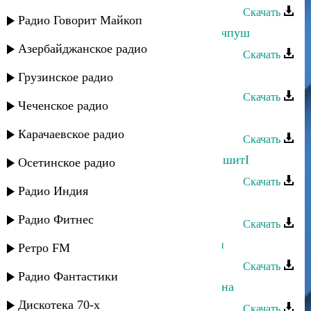
Скачать
Радио Говорит Майкоп
Султан Лагучев - ЙачIвыйа са йысчпуш
Азербайджанское радио
Скачать
Султан Лагучев - Убегай
Грузинское радио
Скачать
Чеченское радио
Султан Лагучев - Горький вкус
Карачаевское радио
Скачать
Султан Лагучев - Са заджвы слызпшитI
Осетинское радио
Скачать
Радио Индия
Султан Лагучев - Алтын кибик
Радио Фитнес
Скачать
Султан Лагучев - Турецкий Султан
Ретро FM
Скачать
Радио Фантастики
Султан Лагучев - Между нами война
Дискотека 70-х
Скачать