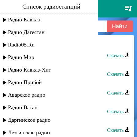
Список радиостанций
сулик садыков - о, стой музыка
Радио Кавказ
Радио Дагестан
Radio05.Ru
Сулик Садыков - О, стой музыка
Скачать
Радио Мир
Сулик Садыков - История любви
Радио Кавказ-Хит
Скачать
Радио Прибой
Сулик Садыков - Свидание
Скачать
Аварское радио
Сулик Садыков - Пьян от любви
Радио Ватан
Скачать
Даргинское радио
Сулик Садыков - Прощай
Скачать
Лезгинское радио