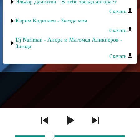
Эльдар Далгатов - В небе звезда догорает
Скачать
Карим Кадинаев - Звезда моя
Скачать
Dj Nariman - Анора и Магомед Аликперов -
Звезда
Скачать