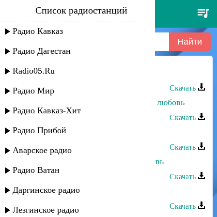
Список радиостанций
солтанат атаева - была любовь
Радио Кавказ
Радио Дагестан
Radio05.Ru
Солтанат Атаева - Была любовь
Скачать
Радио Мир
Солтанат Атаева - Что ты сделала, любовь
Радио Кавказ-Хит
Скачать
Радио Прибой
Солтанат Атаева - Упреки мужу
Скачать
Аварское радио
Анисат Абдулатипова - Была любовь
Радио Ватан
Скачать
Даргинское радио
Солтанат Атаева - Свадебная
Скачать
Лезгинское радио