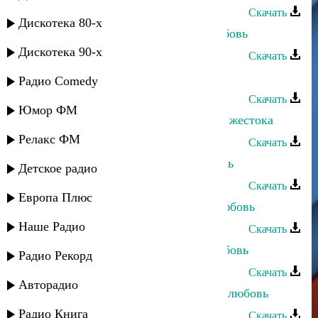
Скачать
Дискотека 80-х
Асадула Бахтанов - Напрасная любовь
Дискотека 90-х
Скачать
Салихат Омарова - Моя любовь
Радио Comedy
Скачать
Юмор ФМ
Влад Разинский - А любовь порой жестока
Релакс ФМ
Скачать
Багавудин Ибрагимов - Моя любовь
Детское радио
Скачать
Европа Плюс
Багавудин Ибрагимов - Прощай любовь
Наше Радио
Скачать
Марианна Курлинская - Права любовь
Радио Рекорд
Скачать
Авторадио
Магомед Аликперов - Потерянная любовь
Радио Книга
Скачать