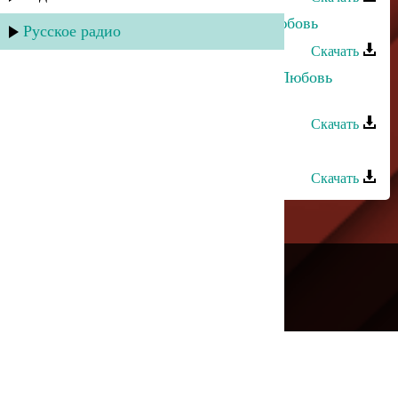
Марианна Курлинская - Первая любовь
Русское радио
Скачать
Хасбулат Рахманов и Марианна - Любовь
убита
Скачать
Магомед Аликперов - Моя любовь
Скачать
---
Русское радио