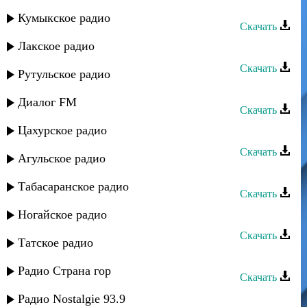
Фатима - Моя любовь была чиста
Кумыкское радио
Скачать
Лакское радио
Солтанат Атаева - Народу
Скачать
Рутульское радио
Солтанат Атаева - Хасавюрт
Диалог FM
Скачать
Цахурское радио
Солтанат Атаева - Родное село
Скачать
Агульское радио
Солтанат Атаева - Откровения
Табасаранское радио
Скачать
Солтанат Атаева - Без тебя
Ногайское радио
Скачать
Татское радио
Солтанат Атаева - У моря
Радио Страна гор
Скачать
Солтанат Атаева - Где ты
Радио Nostalgie 93.9