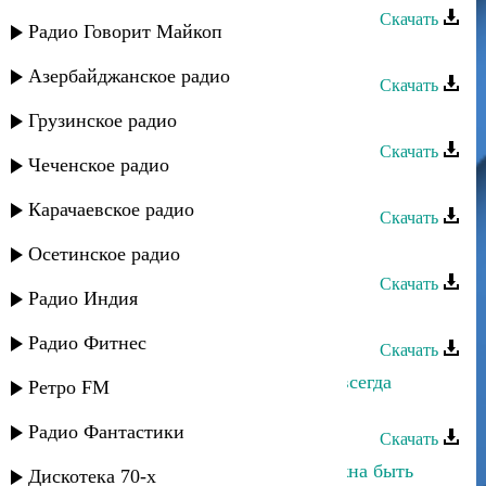
Скачать
Радио Говорит Майкоп
Солтанат Атаева - Почему
Азербайджанское радио
Скачать
Солтанат Атаева - Мамины глаза
Грузинское радио
Скачать
Чеченское радио
Солтанат Атаева - Еще не поздно
Карачаевское радио
Скачать
Солтанат Атаева - Черноглазый
Осетинское радио
Скачать
Радио Индия
Солтанат Атаева - Каспий
Радио Фитнес
Скачать
Умайра Шахбанова - Чтобы была всегда
Ретро FM
любовь
Радио Фантастики
Скачать
Мадани Ибрагимов - Любовь должна быть
Дискотека 70-х