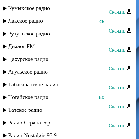
Лаура Алиева - Вернись
Кумыкское радио
Скачать
Лакское радио
Хасбулат Рахманов - Прошу вернись
Скачать
Рутульское радио
Кристина - Вернись
Диалог FM
Скачать
Цахурское радио
Кристина - Вернись
Скачать
Агульское радио
Гуля - Вернись ко мне
Табасаранское радио
Скачать
Хадижат Османова - Вернись ко мне
Ногайское радио
Скачать
Татское радио
Зуля - Вернись
Радио Страна гор
Скачать
Гидаят Магомедова - Вернись
Радио Nostalgie 93.9