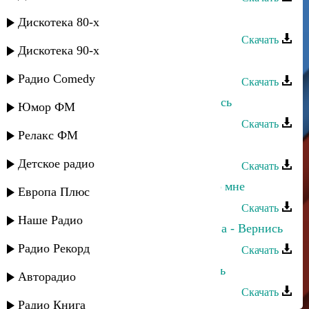
Заира Абдуллаева - Вернись
Дискотека 80-х
Скачать
Дискотека 90-х
Марина Алиева и Тай - Вернись
Радио Comedy
Скачать
Хасбулат Рахманов - Прощу вернись
Юмор ФМ
Скачать
Релакс ФМ
Мага Гасанов - Прошу вернись
Детское радио
Скачать
Багавудин Ибрагимов - Вернись ко мне
Европа Плюс
Скачать
Наше Радио
Зайнаб Махаева и Лариса Гаджиева - Вернись
Радио Рекорд
Скачать
Хадижат Джамалудинова - Вернись
Авторадио
Скачать
Радио Книга