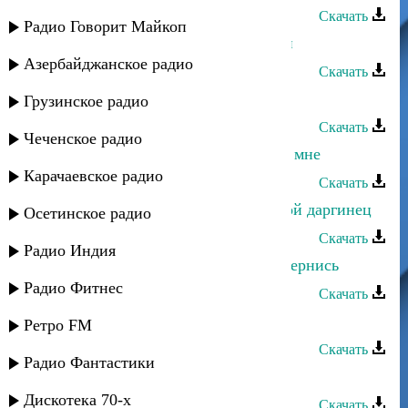
Скачать
Радио Говорит Майкоп
Лаура Алиева - Вернись, любимый
Азербайджанское радио
Скачать
Джамиля Абдуллаева - Вернись
Грузинское радио
Скачать
Чеченское радио
Патимат Магомедова - Вернись ко мне
Карачаевское радио
Скачать
Рукият Халимбекова - Вернись, мой даргинец
Осетинское радио
Скачать
Радио Индия
Магомед Аликперов и Руслана - Вернись
Радио Фитнес
Скачать
Хадижат Акболатова - Вернись
Ретро FM
Скачать
Радио Фантастики
Зайнаб Махаева - Вернись
Дискотека 70-х
Скачать