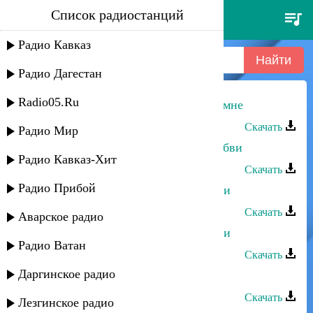
Список радиостанций
сиражудин алдамов - вернись
ко мне
Радио Кавказ
Радио Дагестан
Radio05.Ru
Сиражудин Алдамов - Вернись ко мне
Скачать
Радио Мир
Сиражудин Алдамов - История любви
Радио Кавказ-Хит
Скачать
Радио Прибой
Сиражудин Алдамов - Волна любви
Скачать
Аварское радио
Сиражудин Алдамов - Волна любви
Радио Ватан
Скачать
Даргинское радио
Марият Магомедалиева - Вернись
Скачать
Лезгинское радио