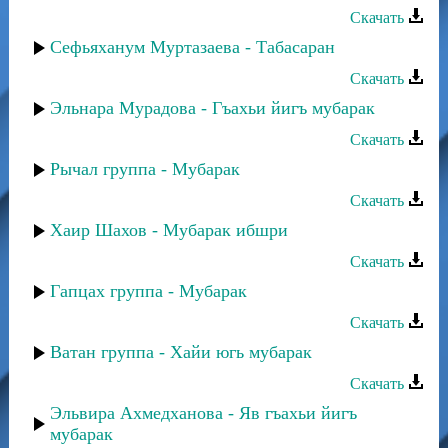
Скачать
Сефьяханум Муртазаева - Табасаран
Скачать
Эльнара Мурадова - Гъахьи йигъ мубарак
Скачать
Рычал группа - Мубарак
Скачать
Хаир Шахов - Мубарак ибшри
Скачать
Гапцах группа - Мубарак
Скачать
Ватан группа - Хайи югь мубарак
Скачать
Эльвира Ахмедханова - Яв гъахьи йигъ
мубарак