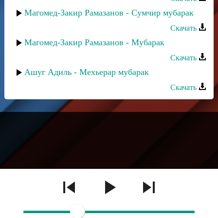
Магомед-Закир Рамазанов - Сумчир мубарак
Скачать
Магомед-Закир Рамазанов - Мубарак
Скачать
Ашуг Адиль - Мехьерар мубарак
Скачать