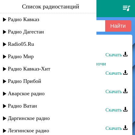
Список радиостанций
серьга - спокойной ночи
Радио Кавказ
Радио Дагестан
Radio05.Ru
Жасмин - Вкус ночи
Скачать
Радио Мир
Алик Шах-Мурадов - Вспышка в ночи
Радио Кавказ-Хит
Скачать
Радио Прибой
Dag Style - C ночи, до ночи
Скачать
Аварское радио
Марина - Эти ночи
Радио Ватан
Скачать
Даргинское радио
Тельман - Страстные ночи
Скачать
Лезгинское радио