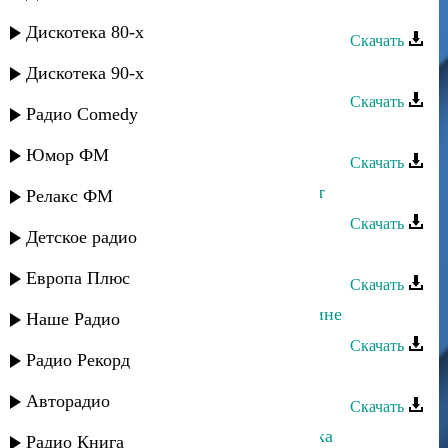
Сергей Ильясафов - Одиночество
Дискотека 80-х
Скачать
Сергей Ильясафов - О любви
Дискотека 90-х
Скачать
Радио Comedy
Сергей Ильясафов - Не жалей
Юмор ФМ
Скачать
Сергей Ильясафов - Мой Хасавюрт
Релакс ФМ
Скачать
Детское радио
Сергей Ильясафов - Марьяночка
Европа Плюс
Скачать
Сергей Ильясафов - Любовь к родине
Наше Радио
Скачать
Радио Рекорд
Сергей Ильясафов - Край родной
Авторадио
Скачать
Сергей Ильясафов - Еврей и казачка
Радио Книга