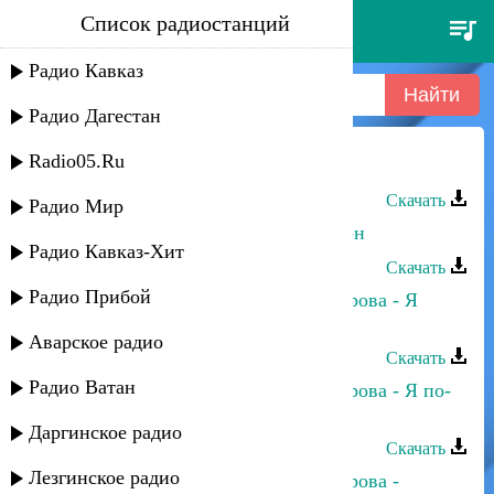
Список радиостанций
сергей лазарев - stumblin
Радио Кавказ
Радио Дагестан
Radio05.Ru
Сергей Ильясафов - У реки
Скачать
Радио Мир
Сергей Ильясафов - Арюсь ва хатон
Радио Кавказ-Хит
Скачать
Радио Прибой
Сергей Ильясафов и Полина Питарова - Я
тебя вспоминаю
Аварское радио
Скачать
Радио Ватан
Сергей Ильясафов и Полина Питарова - Я по-
своему, ты по-своему
Даргинское радио
Скачать
Лезгинское радио
Сергей Ильясафов и Полина Питарова -