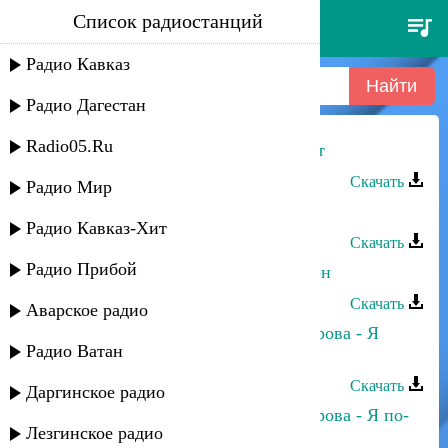
Список радиостанций
сергей ильясафов - мой
хасавюрт
Радио Кавказ
Радио Дагестан
Radio05.Ru
Сергей Ильясафов - Мой Хасавюрт
Скачать
Радио Мир
Сергей Ильясафов - У реки
Радио Кавказ-Хит
Скачать
Радио Прибой
Сергей Ильясафов - Арюсь ва хатон
Скачать
Аварское радио
Сергей Ильясафов и Полина Питарова - Я
Радио Ватан
тебя вспоминаю
Скачать
Даргинское радио
Сергей Ильясафов и Полина Питарова - Я по-
Лезгинское радио
своему, ты по-своему