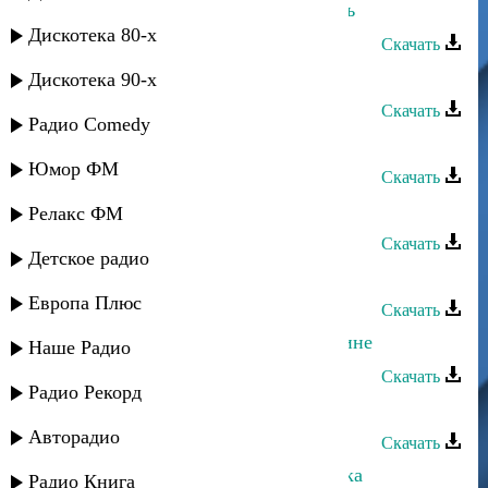
Сергей Ильясафов - Первая любовь
Дискотека 80-х
Скачать
Сергей Ильясафов - Одиночество
Дискотека 90-х
Скачать
Радио Comedy
Сергей Ильясафов - О любви
Юмор ФМ
Скачать
Сергей Ильясафов - Не жалей
Релакс ФМ
Скачать
Детское радио
Сергей Ильясафов - Марьяночка
Европа Плюс
Скачать
Сергей Ильясафов - Любовь к родине
Наше Радио
Скачать
Радио Рекорд
Сергей Ильясафов - Край родной
Авторадио
Скачать
Сергей Ильясафов - Еврей и казачка
Радио Книга