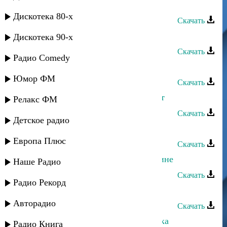
Сергей Ильясафов - Одиночество
Дискотека 80-х
Скачать
Сергей Ильясафов - О любви
Дискотека 90-х
Скачать
Радио Comedy
Сергей Ильясафов - Не жалей
Юмор ФМ
Скачать
Сергей Ильясафов - Мой Хасавюрт
Релакс ФМ
Скачать
Детское радио
Сергей Ильясафов - Марьяночка
Европа Плюс
Скачать
Сергей Ильясафов - Любовь к родине
Наше Радио
Скачать
Радио Рекорд
Сергей Ильясафов - Край родной
Авторадио
Скачать
Сергей Ильясафов - Еврей и казачка
Радио Книга