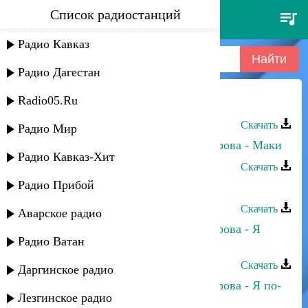
Список радиостанций
сергей ильясафов - маки
Радио Кавказ
Радио Дагестан
Radio05.Ru
Сергей Ильясафов - Маки
Скачать
Радио Мир
Сергей Ильясафов и Полина Питарова - Маки
Радио Кавказ-Хит
Скачать
Радио Прибой
Сергей Ильясафов - У реки
Скачать
Аварское радио
Сергей Ильясафов и Полина Питарова - Я
Радио Ватан
тебя вспоминаю
Скачать
Даргинское радио
Сергей Ильясафов и Полина Питарова - Я по-
Лезгинское радио
своему, ты по-своему