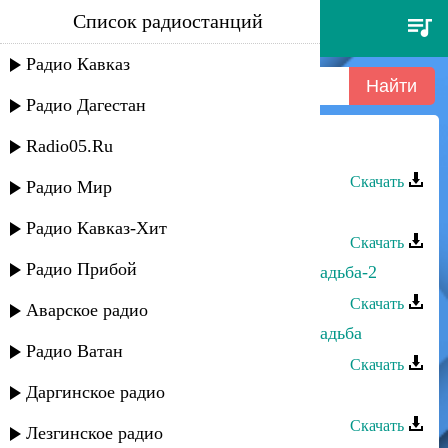
Список радиостанций
сеня рабаев - соф шавуа
Радио Кавказ
Радио Дагестан
Radio05.Ru
Сеня Рабаев - Соф шавуа
Скачать
Радио Мир
Сеня Рабаев - Келедедей
Радио Кавказ-Хит
Скачать
Радио Прибой
Сеня Рабаев - Горско-Еврейская свадьба-2
Скачать
Аварское радио
Сеня Рабаев - Горско-Еврейская свадьба
Радио Ватан
Скачать
Даргинское радио
Сеня Рабаев - Узундара
Скачать
Лезгинское радио