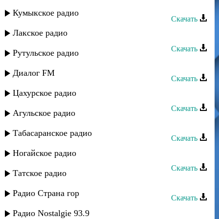
Сеня Рабаев - Ана кур
Кумыкское радио
Скачать
Лакское радио
Сеня Рабаев - Остров невезения
Скачать
Рутульское радио
Сеня Рабаев - Нисти нист
Диалог FM
Скачать
Цахурское радио
Сеня Рабаев - На Востоке
Скачать
Агульское радио
Сеня Рабаев - Мулейли
Табасаранское радио
Скачать
Сеня Рабаев - Агабала
Ногайское радио
Скачать
Татское радио
Сеня Рабаев - Кавказкие Евреи
Радио Страна гор
Скачать
Сеня Рабаев - Интизар
Радио Nostalgie 93.9