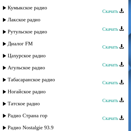
Сеня Рабаев - Соф шавуа
Кумыкское радио
Скачать
Лакское радио
Сеня Рабаев - Ана кур
Скачать
Рутульское радио
Сеня Рабаев - Остров невезения
Диалог FM
Скачать
Цахурское радио
Сеня Рабаев - Нисти нист
Скачать
Агульское радио
Сеня Рабаев - На Востоке
Табасаранское радио
Скачать
Сеня Рабаев - Мулейли
Ногайское радио
Скачать
Татское радио
Сеня Рабаев - Агабала
Радио Страна гор
Скачать
Сеня Рабаев - Кавказкие Евреи
Радио Nostalgie 93.9