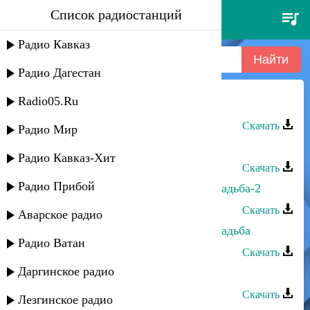
Список радиостанций
сеня рабаев - интизар
Радио Кавказ
Радио Дагестан
Radio05.Ru
Сеня Рабаев - Интизар
Скачать
Радио Мир
Сеня Рабаев - Келедедей
Радио Кавказ-Хит
Скачать
Радио Прибой
Сеня Рабаев - Горско-Еврейская свадьба-2
Скачать
Аварское радио
Сеня Рабаев - Горско-Еврейская свадьба
Радио Ватан
Скачать
Даргинское радио
Сеня Рабаев - Узундара
Скачать
Лезгинское радио