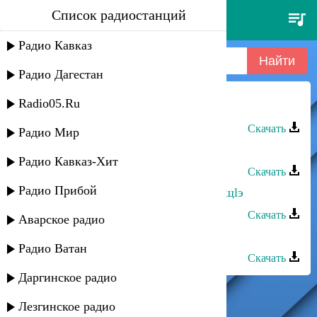
Список радиостанций
светлана тхагалегова - гъащlэ
Радио Кавказ
Радио Дагестан
Radio05.Ru
Светлана Тхагалегова - Гъащlэ
Скачать
Радио Мир
Прибой - Светлана
Радио Кавказ-Хит
Скачать
Радио Прибой
Черим Нахушев - Хъуапсэгъуэ гъащlэ
Скачать
Аварское радио
Андзор Афаунов - Си гъащlэ гъусэ
Радио Ватан
Скачать
Даргинское радио
Лезгинское радио