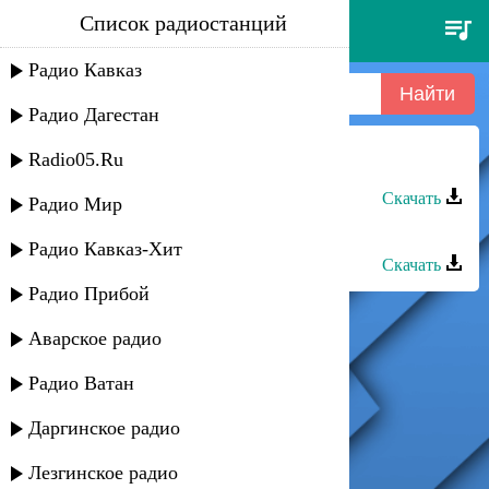
Список радиостанций
светлана рерих - ладошки
Радио Кавказ
Радио Дагестан
Radio05.Ru
Прибой - Светлана
Скачать
Радио Мир
Светлана Тхагалегова - Гъащlэ
Радио Кавказ-Хит
Скачать
Радио Прибой
Аварское радио
Радио Ватан
Даргинское радио
Лезгинское радио