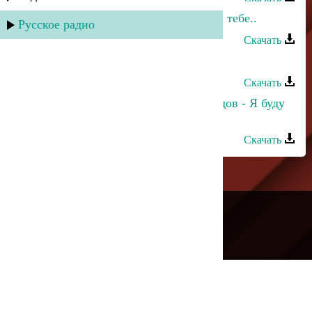
Зумруд Мусиева - О Алах! Поклон тебе..
Русское радио
Скачать
Султан Лагучев - К тебе тянусь
Скачать
Зарема Гаджиева и Махач Магомедов - Я буду
очень по тебе скучать
Скачать
---
Русское радио