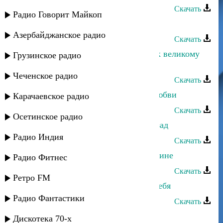
Скачать
Радио Говорит Майкоп
Санижат Султанова - Ох мужчины
Азербайджанское радио
Скачать
Санижат Султанова - Обрашение к великому
Грузинское радио
Имаму
Чеченское радио
Скачать
Санижат Султанова - Сгораю от любви
Карачаевское радио
Скачать
Осетинское радио
Санижат Султанова - Нет пути назад
Радио Индия
Скачать
Санижат Султанова - Тоска по Родине
Радио Фитнес
Скачать
Ретро FM
Санижат Султанова - Не забудем тебя
Радио Фантастики
Скачать
Санижат Султанова - Забудь меня
Дискотека 70-х