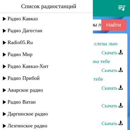
Список радиостанций
санижат султанова - вновь о
тебе слезы лью
Радио Кавказ
Радио Дагестан
Radio05.Ru
Санижат Султанова - Вновь о тебе слезы лью
Скачать
Радио Мир
Санижат Султанова - Останусь верна тебе
Радио Кавказ-Хит
Скачать
Радио Прибой
Санижат Султанова - Я скучаю по тебе
Скачать
Аварское радио
Санижат Султанова - Счастье
Радио Ватан
Скачать
Даргинское радио
Санижат Султанова - Гурони
Скачать
Лезгинское радио