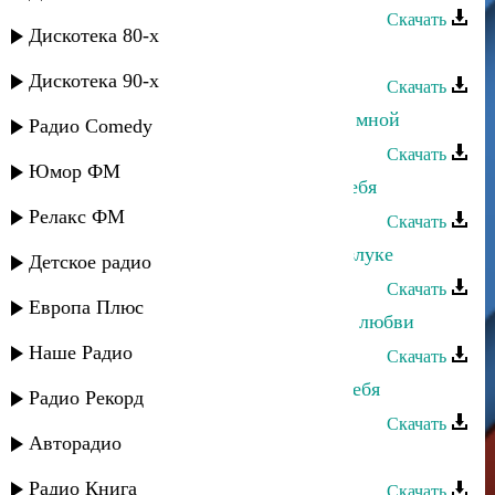
Скачать
Дискотека 80-х
Санижат Султанова - Аварская
Дискотека 90-х
Скачать
Санижат Султанова - Поговори со мной
Радио Comedy
Скачать
Юмор ФМ
Санижат Султанова - Я пьяна от тебя
Релакс ФМ
Скачать
Санижат Султанова - Тоскую в разлуке
Детское радио
Скачать
Европа Плюс
Санижат Султанова - Поговорим о любви
Наше Радио
Скачать
Санижат Султанова - Как забыть тебя
Радио Рекорд
Скачать
Авторадио
Тимур Загиров - Жизнь тебе отдал
Радио Книга
Скачать