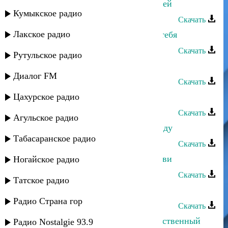
Санижат Султанова - Не стану твоей
Кумыкское радио
Скачать
Лакское радио
Санижат Султанова - Жду только тебя
Скачать
Рутульское радио
Санижат Султанова - 08
Диалог FM
Скачать
Цахурское радио
Санижат Султанова - Не ревную
Скачать
Агульское радио
Санижат Султанова - За тобой пойду
Табасаранское радио
Скачать
Санижат Султанова - В плену любви
Ногайское радио
Скачать
Татское радио
Санижат Султанова - Гъудул
Радио Страна гор
Скачать
Санижат Султанова - Ты мой единственный
Радио Nostalgie 93.9