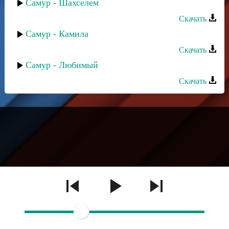
Самур - Шахселем
Скачать
Самур - Камила
Скачать
Самур - Любимый
Скачать