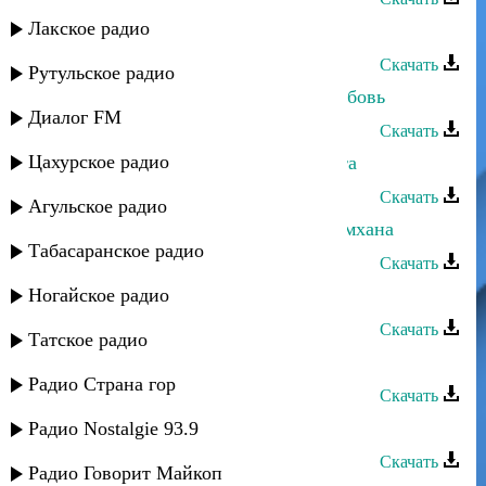
Лакское радио
Саид Магомедов - Про любовь-1
Скачать
Рутульское радио
Загир Магомедов - Безответная любовь
Диалог FM
Скачать
Цахурское радио
Саид Магомедов - Письмо с фронта
Скачать
Агульское радио
Саид Магомедов - Песня про Залимхана
Табасаранское радио
Скачать
Ногайское радио
Саид Магомедов - Народная
Скачать
Татское радио
Дагир Магомедов - Ушла любовь
Радио Страна гор
Скачать
Загир Магомедов - Любовь сильна
Радио Nostalgie 93.9
Скачать
Радио Говорит Майкоп