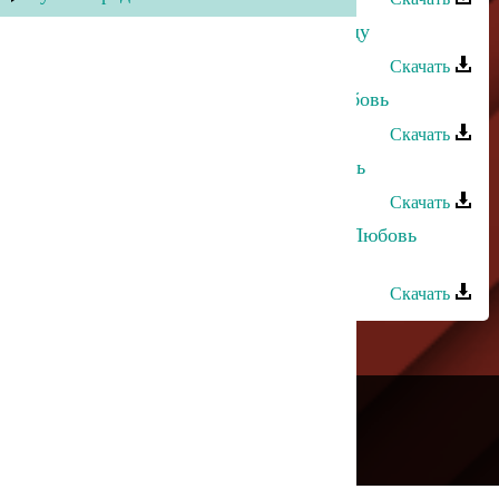
Загир Магомедов - Любовь к народу
Скачать
Асадула Бахтанов - Напрасная любовь
Скачать
Ариф Мамедалиев - Первая любовь
Скачать
Хасбулат Рахманов и Марианна - Любовь
убита
Скачать
---
Русское радио