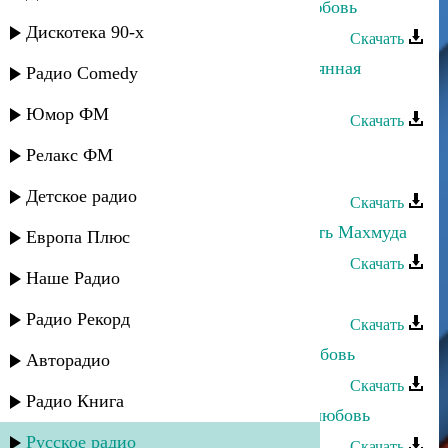
Рашид Магомедов - Верни мою любовь
Дискотека 90-х
Скачать
Магомедзапир Магомедов - Безымянная
Радио Comedy
любовь
Юмор ФМ
Скачать
Саид Магомедов - Песня про Даку
Релакс ФМ
Ассадулаева
Детское радио
Скачать
Саид Магомедов - Песня про смерть Махмуда
Европа Плюс
Скачать
Наше Радио
Саид Магомедов - Ахульго
Радио Рекорд
Скачать
Загир Магомедов - Безответная любовь
Авторадио
Скачать
Радио Книга
Апанди Магомедов - Потерянная любовь
Русское радио
Скачать