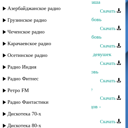
Саид Магомедов - Девушка из Акташа
Азербайджанское радио
Скачать
Загир Магомедов - Безответная любовь
Грузинское радио
Скачать
Чеченское радио
Загир Магомедов - Безответная любовь
Карачаевское радио
Скачать
Саид Магомедов - Про грузинских девушек
Осетинское радио
Скачать
Радио Индия
Руслан Магомедов - Безумная любовь
Радио Фитнес
Скачать
Саид Магомедов - Тоска по Родине
Ретро FM
Скачать
Радио Фантастики
Зарема Гаджиева и Махач Магомедов -
Восточная любовь
Дискотека 70-х
Скачать
Дискотека 80-х