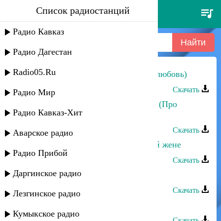
Список радиостанций
саид магомедов - про любовь-2
Радио Кавказ
Радио Дагестан
Radio05.Ru
Саид Магомедов - Народная (Про любовь)
Скачать
Радио Мир
Саид Магомедов - Песня Махмуда (Про
Радио Кавказ-Хит
любовь)
Скачать
Аварское радио
Саид Магомедов - Любовь к чужой жене
Радио Прибой
Скачать
Даргинское радио
Саид Магомедов - Моя любовь
Скачать
Лезгинское радио
Саид Магомедов - Про любовь-2
Кумыкское радио
Скачать