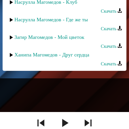
Насрулла Магомедов - Клуб
Скачать
Насрулла Магомедов - Где же ты
Скачать
Загир Магомедов - Мой цветок
Скачать
Ханипа Магомедов - Друг сердца
Скачать