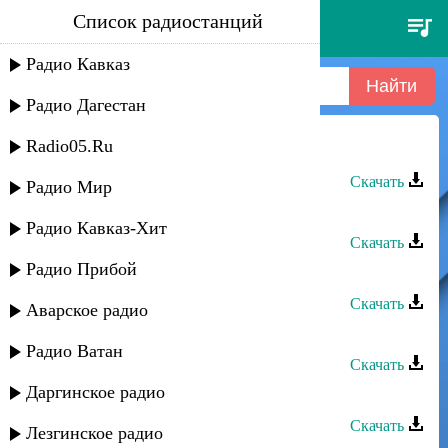
Список радиостанций
садвал - чи кьведан рикер
Радио Кавказ
Радио Дагестан
Radio05.Ru
Садвал - Чи кьведан рикер
Скачать
Радио Мир
Садвал - Лезгистан
Радио Кавказ-Хит
Скачать
Радио Прибой
Садвал - Киани яр
Скачать
Аварское радио
Садвал - Рушаз
Радио Ватан
Скачать
Даргинское радио
Беневша - Садвал
Скачать
Лезгинское радио