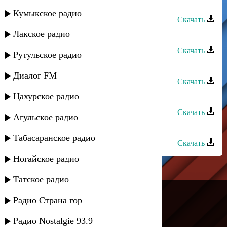
Заира Абдуллаева - Бахтлу рикер
Кумыкское радио
Скачать
Лакское радио
Садвал - Заира
Скачать
Рутульское радио
Садвал - Динара
Диалог FM
Скачать
Цахурское радио
Садвал - Бахт жедач
Скачать
Агульское радио
Мирес группа - Садвал
Табасаранское радио
Скачать
Ногайское радио
Татское радио
---
Радио Страна гор
Русское радио
Радио Nostalgie 93.9