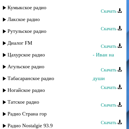
Р. Гарунов - Лейла
Кумыкское радио
Скачать
Лакское радио
Р. Гарунов - Яриз мяъли
Скачать
Рутульское радио
Даниэль Гарунов - Такой как есть
Диалог FM
Скачать
Цахурское радио
Даниэль Гарунов и Дина Мереуца - Иван на
Кавказе
Агульское радио
Скачать
Табасаранское радио
Даниэль Гарунов - Блюз одинокой души
Скачать
Ногайское радио
Даниэль Гарунов - Половинка
Татское радио
Скачать
Даниэль Гарунов - Lady
Радио Страна гор
Скачать
Радио Nostalgie 93.9