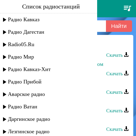
Список радиостанций
р. гарунов - сальминаз
Радио Кавказ
Радио Дагестан
Radio05.Ru
Р. Гарунов - Сальминаз
Скачать
Радио Мир
Даниэль Гарунов - Цветы под снегом
Радио Кавказ-Хит
Скачать
Радио Прибой
Даниэль Гарунов - Жду тебя
Скачать
Аварское радио
Кербихан Гарунов - Мадина
Радио Ватан
Скачать
Даргинское радио
Кербихан Гарунов - Сарфун
Скачать
Лезгинское радио