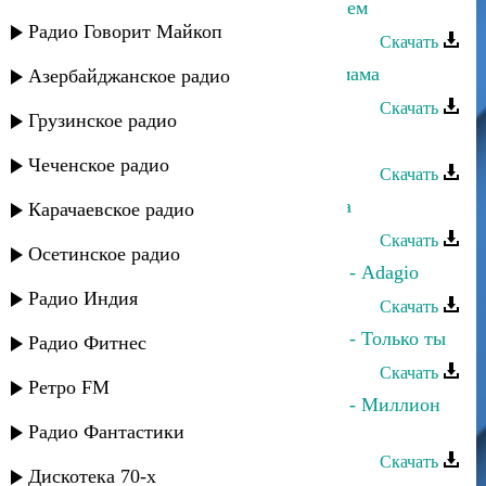
Даниэль Гарунов - Давай_попробуем
Радио Говорит Майкоп
Скачать
Даниэль Гарунов - Расскажи мне мама
Азербайджанское радио
Скачать
Грузинское радио
Кербихан Гарунов - Агъулар
Чеченское радио
Скачать
Даниэль Гарунов - Я - сын Кавказа
Карачаевское радио
Скачать
Осетинское радио
Даниэль Гарунов и Дина Мереуца - Adagio
Радио Индия
Скачать
Даниэль Гарунов и Дина Мереуца - Только ты
Радио Фитнес
Скачать
Ретро FM
Даниэль Гарунов и Дина Мереуца - Миллион
алых роз
Радио Фантастики
Скачать
Дискотека 70-х