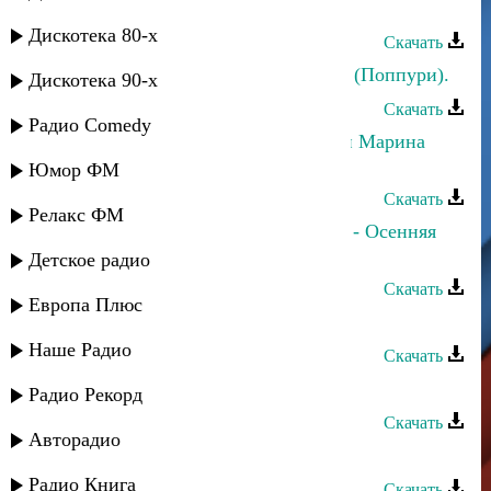
Даниэль Гарунов - Попурри
Дискотека 80-х
Скачать
Даниэль Гарунов - Дискотека 80-х (Поппури).
Дискотека 90-х
Скачать
Радио Comedy
Даниэль Гарунов, Дина Мереуца и Марина
Алиева - Трилогия
Юмор ФМ
Скачать
Релакс ФМ
Даниэль Гарунов и Дина Мереуца - Осенняя
симфония
Детское радио
Скачать
Европа Плюс
Даниэль Гарунов - Дай знак
Наше Радио
Скачать
Даниэль Гарунов - Эхо мечты
Радио Рекорд
Скачать
Авторадио
Даниэль Гарунов - Je taime
Радио Книга
Скачать