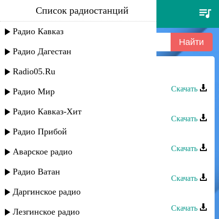
Список радиостанций
рухун - лезги руш
Радио Кавказ
Радио Дагестан
Radio05.Ru
Рухун - Лезги Руш
Скачать
Радио Мир
Рухун - Лезги Мани
Радио Кавказ-Хит
Скачать
Радио Прибой
Хайрулла - Лезги рушар
Скачать
Аварское радио
Рухун - Лезги Мани
Радио Ватан
Скачать
Даргинское радио
Алина - Лезги рушариз
Скачать
Лезгинское радио