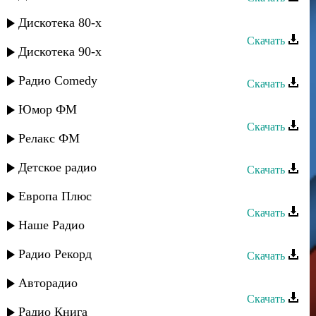
Рычал группа - Лезги руш
Дискотека 80-х
Скачать
Дискотека 90-х
Рухун - Рухун
Радио Comedy
Скачать
Гапцах группа - Рушариз
Юмор ФМ
Скачать
Релакс ФМ
Рухун - Гуьзель пери
Детское радио
Скачать
Рухун - Рухун
Европа Плюс
Скачать
Наше Радио
Айдумбек Камилов - Лезги чилер
Радио Рекорд
Скачать
Садвал - Рушаз
Авторадио
Скачать
Радио Книга