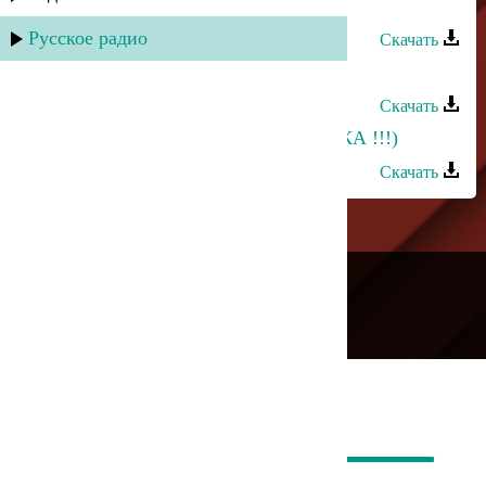
Эльдар - Лезги дарман
Русское радио
Скачать
Ватан группа - Лезги руш
Скачать
Замир - Зи Лезги халкь ( ЛЕЗГИНКА !!!)
Скачать
---
Русское радио