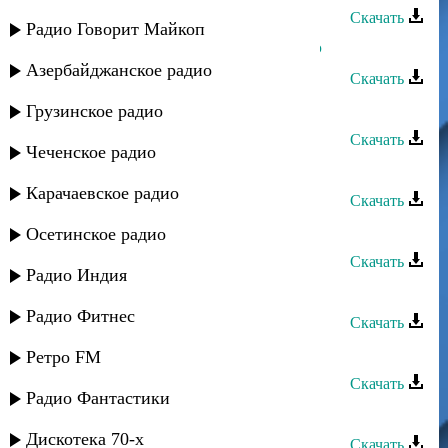
Скачать
Радио Говорит Майкоп
Бахруз Гаджибеков - Кулера рушар
Азербайджанское радио
Скачать
Рухун - Чан гада
Грузинское радио
Скачать
Чеченское радио
Залина Шамова - Лезги халкь
Карачаевское радио
Скачать
Самур - Рушан бахт
Осетинское радио
Скачать
Радио Индия
Хпедж - Лезги
Радио Фитнес
Скачать
Рухун - Яд кърасу
Ретро FM
Скачать
Радио Фантастики
Ашуг Адиль - Лезги Чил
Дискотека 70-х
Скачать