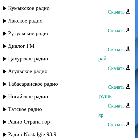
Седагет Саидова - Лезги рушар
Кумыкское радио
Скачать
Лакское радио
Каспий группа - Лезги руш
Скачать
Рутульское радио
Къайи Булах - Я рушар
Диалог FM
Скачать
Цахурское радио
Къайи Булах - Иер рушар пара хьурай
Скачать
Агульское радио
Рухун - Марина
Табасаранское радио
Скачать
Вали Шахбанов - Икмаладушь,сад рушь
Ногайское радио
Скачать
Татское радио
Казиахмед Мавланов - Лезги манияр
Радио Страна гор
Скачать
Рухун - Ширин зи яр
Радио Nostalgie 93.9