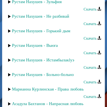
Рустам Нахушев - Зульфия
Скачать
Рустам Нахушев - Не разбивай
Скачать
Рустам Нахушев - Горький дым
Скачать
Рустам Нахушев - Вьюга
Скачать
Рустам Нахушев - Истамбылакlуэ
Скачать
Рустам Нахушев - Больно-больно
Скачать
Марианна Курлинская - Права любовь
Скачать
Асадула Бахтанов - Напрасная любовь