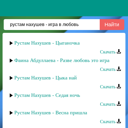
Рустам Нахушев - Цыганочка
Скачать
Фаина Абдуллаева - Разве любовь это игра
Скачать
Рустам Нахушев - Цыка най
Скачать
Рустам Нахушев - Седая ночь
Скачать
Рустам Нахушев - Весна пришла
Скачать