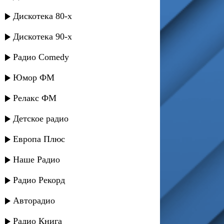
Дискотека 80-х
Дискотека 90-х
Радио Comedy
Юмор ФМ
Релакс ФМ
Детское радио
Европа Плюс
Наше Радио
Радио Рекорд
Авторадио
Радио Книга