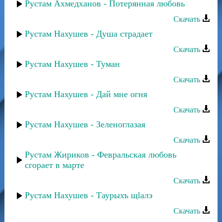
Рустам Ахмедханов - Потерянная любовь
Скачать
Рустам Нахушев - Душа страдает
Скачать
Рустам Нахушев - Туман
Скачать
Рустам Нахушев - Дай мне огня
Скачать
Рустам Нахушев - Зеленоглазая
Скачать
Рустам Жириков - Февральская любовь
сгорает в марте
Скачать
Рустам Нахушев - Таурыхъ щlалэ
Скачать