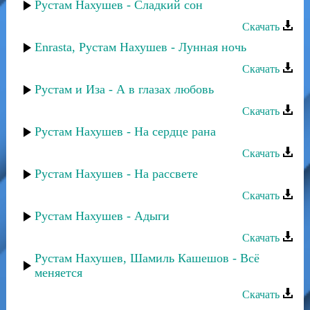
Рустам Нахушев - Сладкий сон
Скачать
Enrasta, Рустам Нахушев - Лунная ночь
Скачать
Рустам и Иза - А в глазах любовь
Скачать
Рустам Нахушев - На сердце рана
Скачать
Рустам Нахушев - На рассвете
Скачать
Рустам Нахушев - Адыги
Скачать
Рустам Нахушев, Шамиль Кашешов - Всё
меняется
Скачать