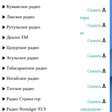
Рустам Ахмедханов - Яркая ночь
Кумыкское радио
Скачать
Лакское радио
Рустам Ахмедханов - Родные просторы
Скачать
Рутульское радио
Рустам Ахмедханов - Радость любви
Диалог FM
Скачать
Цахурское радио
Рустам Ахмедханов - Признание
Скачать
Агульское радио
Рустам Ахмедханов - Моя душа
Табасаранское радио
Скачать
Ногайское радио
Рустам Ахмедханов - Драгоценная
Скачать
Татское радио
Рустам Ахмедханов - В эту ночь
Радио Страна гор
Скачать
Радио Nostalgie 93.9
Альбина Салимгереева и Рустам Ахмедханов -