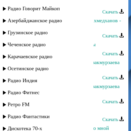
Глаза любви
Радио Говорит Майкоп
Скачать
Азербайджанское радио
Альбина Салимгереева и Рустам Ахмедханов -
Салам моему народу
Грузинское радио
Скачать
Чеченское радио
Рустам Ахмедханов - Сладкие губы
Скачать
Карачаевское радио
Рустам Ахмедханов и Альбина Казакмурзаева
Осетинское радио
- Звездный путь
Скачать
Радио Индия
Рустам Ахмедханов и Альбина Казакмурзаева
Радио Фитнес
- Народные частушки
Скачать
Ретро FM
Рустам Ахмедханов - Горянка
Радио Фантастики
Скачать
Рустам Ахмедханов - Если ты не со мной
Дискотека 70-х