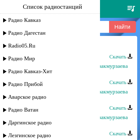
Список радиостанций
рустам ахмедханов - судьба
Радио Кавказ
Радио Дагестан
Radio05.Ru
Рустам Ахмедханов - Судьба
Скачать
Радио Мир
Рустам Ахмедханов и Альбина Казакмурзаева
Радио Кавказ-Хит
- Глаза любви
Скачать
Радио Прибой
Рустам Ахмедханов и Альбина Казакмурзаева
Аварское радио
- Салам моему народу
Скачать
Радио Ватан
Рустам Ахмедханов и Альбина Казакмурзаева
Даргинское радио
- Почему опять люблю
Скачать
Лезгинское радио