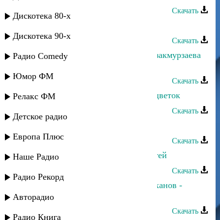
Скачать
Дискотека 80-х
Рустам Ахмедханов - Кумычка
Дискотека 90-х
Скачать
Рустам Ахмедханов и Альбина Казакмурзаева
Радио Comedy
- Мой сон
Юмор ФМ
Скачать
Рустам Ахмедханов - Сорванный цветок
Релакс ФМ
Скачать
Детское радио
Рустам Ахмедханов - Еду к тебе
Европа Плюс
Скачать
Рустам Ахмедханов - Океан страстей
Наше Радио
Скачать
Радио Рекорд
Иза Ахмедханова и Рустам Ахмедханов -
Признание
Авторадио
Скачать
Радио Книга