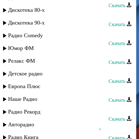
Скачать
Дискотека 80-х
Руслан Аджиев - Только ты
Дискотека 90-х
Скачать
Руслан Имамирзаев - Только ты
Радио Comedy
Скачать
Юмор ФМ
Эльмира Аминова - Ты в сердце
Релакс ФМ
Скачать
Руслан Рамазанов - Аромат любви
Детское радио
Скачать
Европа Плюс
Руслан Аджиев - Умут булан
Наше Радио
Скачать
Руслан Гасанов - Молодость
Радио Рекорд
Скачать
Авторадио
Марианна Курлинская - Не любить
Радио Книга
Скачать