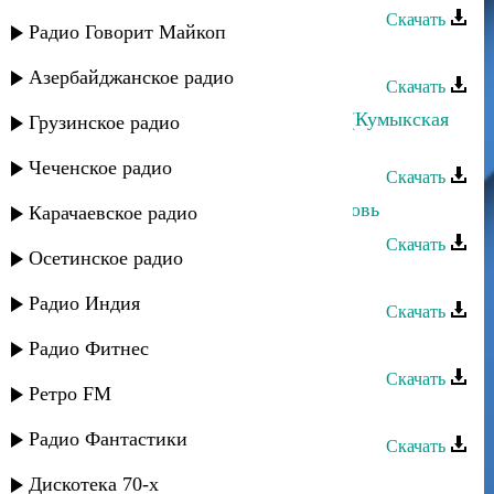
Скачать
Радио Говорит Майкоп
Руслан Магомедов - Берцинай
Азербайджанское радио
Скачать
Руслан Аджиев - Къумукъ тюзюм (Кумыкская
Грузинское радио
равнина)
Чеченское радио
Скачать
Руслан Магомедов - Безумная любовь
Карачаевское радио
Скачать
Осетинское радио
Руслан Магомедов - Весна
Радио Индия
Скачать
Руслан Агоев - Жизнь цени
Радио Фитнес
Скачать
Ретро FM
Руслан Гасанов - Как мне забыть
Радио Фантастики
Скачать
Руслан Аджиев - Воспоминания
Дискотека 70-х