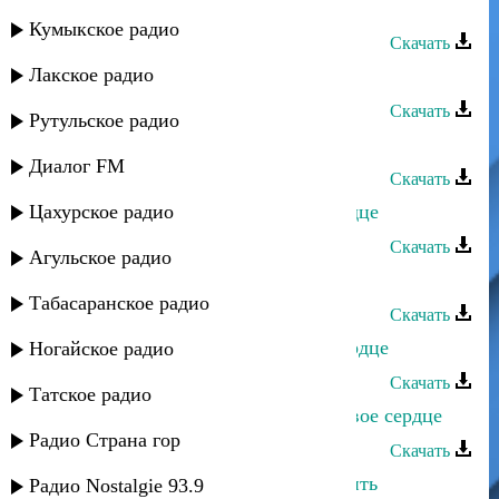
Руслан Гасанов - Подари
Кумыкское радио
Скачать
Лакское радио
Руслан Камалов - А я люблю тебя
Скачать
Рутульское радио
Ханна - Мое сердце
Диалог FM
Скачать
Цахурское радио
Зарема Гаджиева - Оловянное сердце
Скачать
Агульское радио
Руслан Ахмеров - Девчёнка
Табасаранское радио
Скачать
Dag Style feat Shami - Навеки в сердце
Ногайское радио
Скачать
Татское радио
Гаджимурад Исмаилов - Открой свое сердце
Радио Страна гор
Скачать
Dj Nariman - Хочу страдать и любить
Радио Nostalgie 93.9