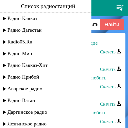
Список радиостанций
руслан швыдченко - сердце
хочет любить
Радио Кавказ
Радио Дагестан
Radio05.Ru
Руслан Рамазанов - Ты в моем сердце
Скачать
Радио Мир
Руслан Магомедов - Сердце
Радио Кавказ-Хит
Скачать
Радио Прибой
Загир Магомедов - Каждый хочет любить
Скачать
Аварское радио
Руслан Магомедов - Сердце
Радио Ватан
Скачать
Даргинское радио
Загир Магомедов - Каждый хочет любить
Скачать
Лезгинское радио