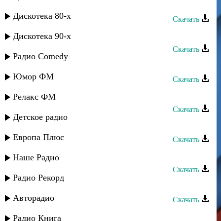
Руслан Гасанов - Как мне забыть
Дискотека 80-х
Скачать
Руслан Аджиев - Воспоминания
Дискотека 90-х
Скачать
Радио Comedy
Руслан Аджиев - Только ты
Юмор ФМ
Скачать
Руслан Имамирзаев - Только ты
Релакс ФМ
Скачать
Детское радио
Руслан Аджиев - Любимая
Европа Плюс
Скачать
Руслан Рамазанов - Аромат любви
Наше Радио
Скачать
Радио Рекорд
Руслан Аджиев - Умут булан
Авторадио
Скачать
Руслан Гасанов - Молодость
Радио Книга