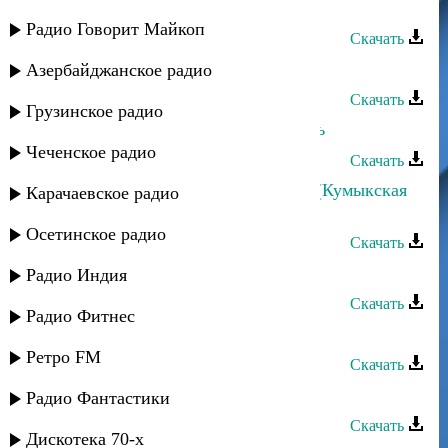
Руслан Гасанов - Мама
Радио Говорит Майкоп
Скачать
Руслан Магомедов - Берцинай
Азербайджанское радио
Скачать
Грузинское радио
Эйзер Назаров - Хватит слезы лить
Чеченское радио
Скачать
Руслан Аджиев - Къумукъ тюзюм (Кумыкская
Карачаевское радио
равнина)
Осетинское радио
Скачать
Руслан Гасанов - Мечтаю о тебе
Радио Индия
Скачать
Радио Фитнес
Руслан Гасанов - Сила любви
Ретро FM
Скачать
Руслан Магомедов - Весна
Радио Фантастики
Скачать
Дискотека 70-х