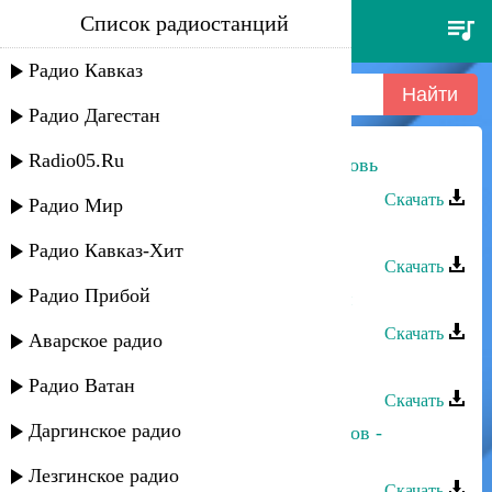
Список радиостанций
руслан шанов - хватит
Радио Кавказ
Радио Дагестан
Radio05.Ru
Руслан Магомедов - Безумная любовь
Скачать
Радио Мир
Руслан Агоев - Жизнь цени
Радио Кавказ-Хит
Скачать
Радио Прибой
Руслан Магомедов - Кий югей мун
Скачать
Аварское радио
Руслан Гасанов - Сила любви
Радио Ватан
Скачать
Даргинское радио
Руслан Гасанов и Асланбек Идрисов -
Наставление
Лезгинское радио
Скачать