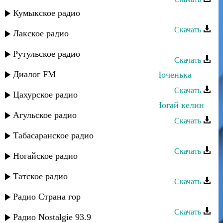
Кумыкское радио
Руслан Гасанов - Твой взгляд
Скачать
Лакское радио
Руслан Ахмеров - Она любит его
Рутульское радио
Скачать
Диалог FM
Руслан Яриков и Лина Ярикова - Доченька
Скачать
Цахурское радио
Руслан Яриков и Лина Ярикова - Ногай келин
Агульское радио
Скачать
Табасаранское радио
Руслан Гасанов - Подари
Скачать
Ногайское радио
Руслан Камалов - А я люблю тебя
Татское радио
Скачать
Руслан Ахмеров - Девчёнка
Радио Страна гор
Скачать
Радио Nostalgie 93.9