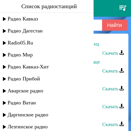
Список радиостанций
руслан рамазанов - я лакец-
кулинец
Радио Кавказ
Радио Дагестан
Radio05.Ru
Руслан Рамазанов - Я Лакец-кулинец
Скачать
Радио Мир
Руслан Рамазанов - Ты в моем сердце
Радио Кавказ-Хит
Скачать
Радио Прибой
Руслан Рамазанов - Все для тебя
Скачать
Аварское радио
Руслан Рамазанов - Ищу тебя
Радио Ватан
Скачать
Даргинское радио
Руслан Рамазанов - Прости
Скачать
Лезгинское радио