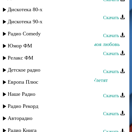
Руслан Ахмеров - Девчёнка
Дискотека 80-х
Скачать
Дискотека 90-х
Руслан Аджиев - Умут булан
Радио Comedy
Скачать
Джанибек Рамазанов - Зачем тебе моя любовь
Юмор ФМ
Скачать
Релакс ФМ
Руслан Магомедов - Берцинай
Детское радио
Скачать
Руслан Гасанов и Лаура Алиева - Улетят
Европа Плюс
мысли
Наше Радио
Скачать
Руслан Агоев - Жизнь цени
Радио Рекорд
Скачать
Авторадио
Руслан Магомедов - Весна
Радио Книга
Скачать