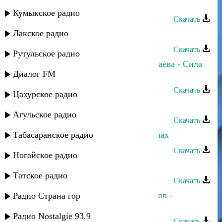
Руслан Рамазанов - Я и ты
Кумыкское радио
Скачать
Лакское радио
Руслан Рамазанов - Аромат любви
Скачать
Рутульское радио
Руслан Рамазанов и Нурианна Калаева - Сила
Диалог FM
любви
Скачать
Цахурское радио
Руслан Гасанов - Мама
Агульское радио
Скачать
Табасаранское радио
Руслан Гасанов - Ла илаха ила Аллах
Скачать
Ногайское радио
Руслан Гасанов - Сила любви
Татское радио
Скачать
Руслан Гасанов и Асланбек Идрисов -
Радио Страна гор
Наставление
Радио Nostalgie 93.9
Скачать