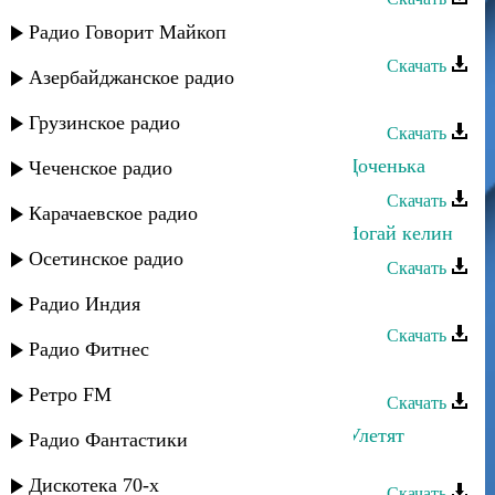
Руслан Гасанов - Твой взгляд
Радио Говорит Майкоп
Скачать
Азербайджанское радио
Руслан Ахмеров - Она любит его
Грузинское радио
Скачать
Руслан Яриков и Лина Ярикова - Доченька
Чеченское радио
Скачать
Карачаевское радио
Руслан Яриков и Лина Ярикова - Ногай келин
Осетинское радио
Скачать
Руслан Гасанов - Подари
Радио Индия
Скачать
Радио Фитнес
Ислам Рамазанов - Любовь
Ретро FM
Скачать
Руслан Гасанов и Лаура Алиева - Улетят
Радио Фантастики
мысли
Дискотека 70-х
Скачать