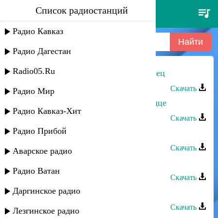
Список радиостанций
руслан рамазанов - я и ты
Радио Кавказ
Радио Дагестан
Radio05.Ru
Руслан Рамазанов - Я Лакец-кулинец
Скачать
Радио Мир
Руслан Рамазанов - Ты в моем сердце
Радио Кавказ-Хит
Скачать
Радио Прибой
Руслан Рамазанов - Ищу тебя
Скачать
Аварское радио
Руслан Рамазанов - Прости
Радио Ватан
Скачать
Даргинское радио
Руслан Рамазанов - Все для тебя
Скачать
Лезгинское радио