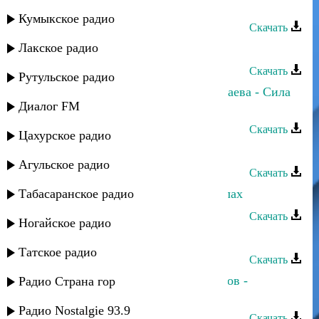
Руслан Рамазанов - Я и ты
Кумыкское радио
Скачать
Лакское радио
Руслан Рамазанов - Аромат любви
Скачать
Рутульское радио
Руслан Рамазанов и Нурианна Калаева - Сила
Диалог FM
любви
Скачать
Цахурское радио
Руслан Гасанов - Мама
Агульское радио
Скачать
Табасаранское радио
Руслан Гасанов - Ла илаха ила Аллах
Скачать
Ногайское радио
Руслан Гасанов - Сила любви
Татское радио
Скачать
Руслан Гасанов и Асланбек Идрисов -
Радио Страна гор
Наставление
Радио Nostalgie 93.9
Скачать