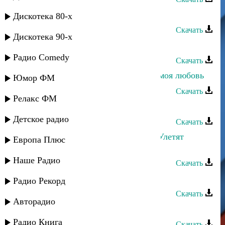
Руслан Ахмеров - Девчёнка
Дискотека 80-х
Скачать
Дискотека 90-х
Руслан Аджиев - Умут булан
Радио Comedy
Скачать
Джанибек Рамазанов - Зачем тебе моя любовь
Юмор ФМ
Скачать
Релакс ФМ
Руслан Магомедов - Берцинай
Детское радио
Скачать
Руслан Гасанов и Лаура Алиева - Улетят
Европа Плюс
мысли
Наше Радио
Скачать
Руслан Агоев - Жизнь цени
Радио Рекорд
Скачать
Авторадио
Руслан Магомедов - Весна
Радио Книга
Скачать