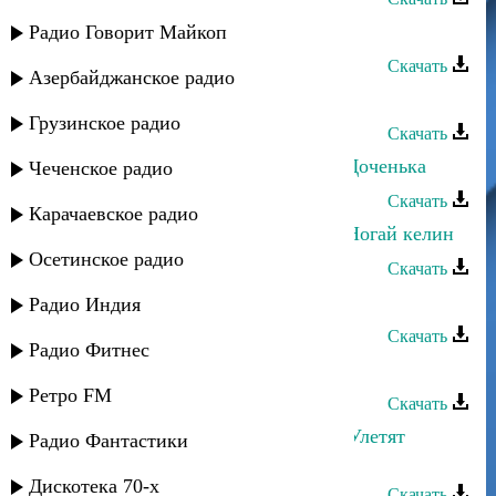
Руслан Гасанов - Твой взгляд
Радио Говорит Майкоп
Скачать
Азербайджанское радио
Руслан Ахмеров - Она любит его
Грузинское радио
Скачать
Руслан Яриков и Лина Ярикова - Доченька
Чеченское радио
Скачать
Карачаевское радио
Руслан Яриков и Лина Ярикова - Ногай келин
Осетинское радио
Скачать
Руслан Гасанов - Подари
Радио Индия
Скачать
Радио Фитнес
Ислам Рамазанов - Любовь
Ретро FM
Скачать
Руслан Гасанов и Лаура Алиева - Улетят
Радио Фантастики
мысли
Дискотека 70-х
Скачать