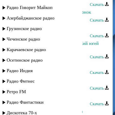
Скачать
Радио Говорит Майкоп
Руслан Магомедов - Последний звонок
Азербайджанское радио
Скачать
Загир Магомедов - Ищу тебя
Грузинское радио
Скачать
Чеченское радио
Руслан Магомедов и Марианна - Кий югей
мун
Карачаевское радио
Скачать
Осетинское радио
Руслан Магомедов - Весна
Радио Индия
Скачать
Руслан Магомедов - Берцинай
Радио Фитнес
Скачать
Ретро FM
Руслан Магомедов - Гитара
Радио Фантастики
Скачать
Загир Магомедов - Только для тебя
Дискотека 70-х