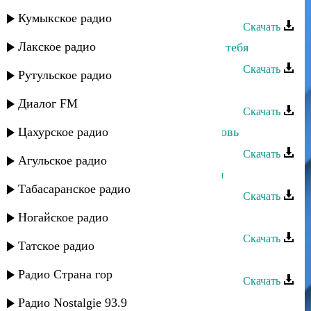
Руслан Имамирзаев - Без тебя
Кумыкское радио
Скачать
Лакское радио
Загир Магомедов - Нет счастья без тебя
Скачать
Рутульское радио
Руслан Рамазанов - Ищу тебя
Диалог FM
Скачать
Цахурское радио
Руслан Магомедов - Безумная любовь
Скачать
Агульское радио
Загир Магомедов - Только для тебя
Табасаранское радио
Скачать
Руслан Магомедов - Ностальгия
Ногайское радио
Скачать
Татское радио
Руслан Магомедов - Под луною
Радио Страна гор
Скачать
Руслан Магомедов - Чилибане
Радио Nostalgie 93.9