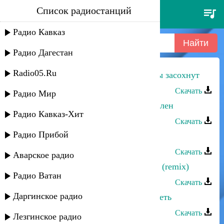
Список радиостанций
руслан магомедов - ищу тебя
Радио Кавказ
Радио Дагестан
Radio05.Ru
Руслан Магомедов - Без тебя цветы засохнут
Скачать
Радио Мир
Руслан Магомедов - Я в тебя влюблен
Радио Кавказ-Хит
Скачать
Радио Прибой
Руслан Магомедов - Ищу тебя
Скачать
Аварское радио
Руслан Магомедов - Таинственная (remix)
Радио Ватан
Скачать
Даргинское радио
Алим Магомедов - Хочу тебя увидеть
Скачать
Лезгинское радио