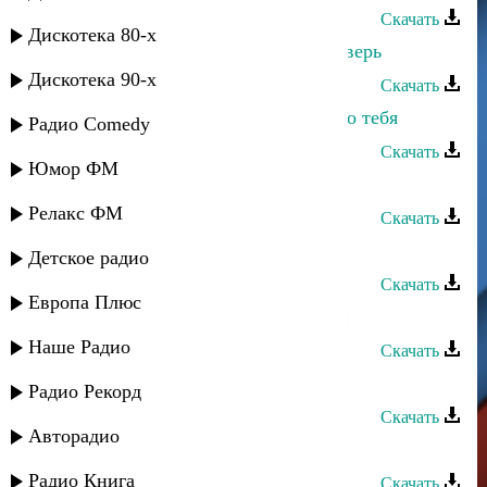
Скачать
Дискотека 80-х
Руслан Магомедов - Открой мне дверь
Дискотека 90-х
Скачать
Малик Магомедов - Если б не было тебя
Радио Comedy
Скачать
Юмор ФМ
Загир Магомедов - Без тебя
Релакс ФМ
Скачать
Загир Магомедов - Вижу тебя
Детское радио
Скачать
Европа Плюс
Руслан Магомедов - Кий югей мун
Наше Радио
Скачать
Руслан Магомедов - Звезда
Радио Рекорд
Скачать
Авторадио
Загир Магомедов - Ради тебя
Радио Книга
Скачать