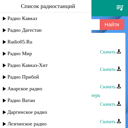
Список радиостанций
руслан магомедов - альбина
Радио Кавказ
Радио Дагестан
Radio05.Ru
Руслан Магомедов - Альбина
Скачать
Радио Мир
Руслан Магомедов - Королева
Радио Кавказ-Хит
Скачать
Радио Прибой
Руслан Магомедов - Весна
Скачать
Аварское радио
Руслан Магомедов - Открой мне дверь
Радио Ватан
Скачать
Даргинское радио
Руслан Магомедов - Молодость
Скачать
Лезгинское радио