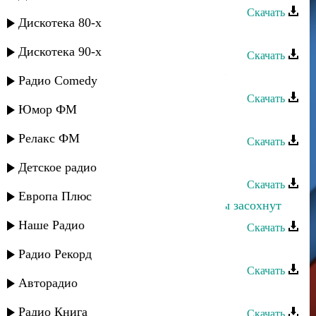
Скачать
Дискотека 80-х
Руслан Магомедов - Звезда
Дискотека 90-х
Скачать
Руслан Магомедов - Кий югей мун
Радио Comedy
Скачать
Юмор ФМ
Руслан Магомедов - Ностальгия
Релакс ФМ
Скачать
Руслан Магомедов - Чилибане
Детское радио
Скачать
Европа Плюс
Руслан Магомедов - Без тебя цветы засохнут
Наше Радио
Скачать
Руслан Магомедов - Нуцулай
Радио Рекорд
Скачать
Авторадио
Руслан Магомедов - Ищу тебя
Радио Книга
Скачать