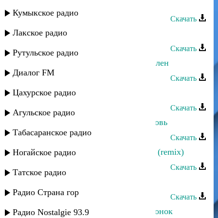
Руслан Магомедов - Зайнаб
Кумыкское радио
Скачать
Лакское радио
Руслан Магомедов - Белый лист
Скачать
Рутульское радио
Руслан Магомедов - Я в тебя влюблен
Диалог FM
Скачать
Цахурское радио
Руслан Магомедов - Мой сон
Скачать
Агульское радио
Руслан Магомедов - Безумная любовь
Табасаранское радио
Скачать
Руслан Магомедов - Таинственная (remix)
Ногайское радио
Скачать
Татское радио
Руслан Магомедов - Звезда
Радио Страна гор
Скачать
Руслан Магомедов - Последний звонок
Радио Nostalgie 93.9