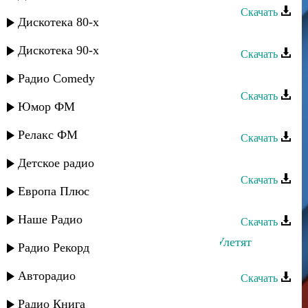
Скачать
Дискотека 80-х
Руслан Аджиев - Воспоминания
Дискотека 90-х
Скачать
Руслан Аджиев - Любимая
Радио Comedy
Скачать
Юмор ФМ
Руслан Рамазанов - Аромат любви
Релакс ФМ
Скачать
Руслан Аджиев - Умут булан
Детское радио
Скачать
Европа Плюс
Руслан Гасанов - Молодость
Наше Радио
Скачать
Руслан Гасанов и Лаура Алиева - Улетят
Радио Рекорд
мысли
Авторадио
Скачать
Магомед Аликперов - Только знай
Радио Книга