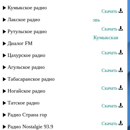
Руслан Гасанов - Сила любви
Кумыкское радио
Скачать
Лакское радио
Руслан Магомедов - Безумная любовь
Скачать
Рутульское радио
Руслан Аджиев - Къумукъ тюзюм (Кумыкская
Диалог FM
равнина)
Скачать
Цахурское радио
Асадула Бахтанов - Только ты
Агульское радио
Скачать
Табасаранское радио
Руслан Гасанов - Мама
Скачать
Ногайское радио
Руслан Ахмеров - Девчёнка
Татское радио
Скачать
Мардали Гасанов - Только вдвоем
Радио Страна гор
Скачать
Радио Nostalgie 93.9