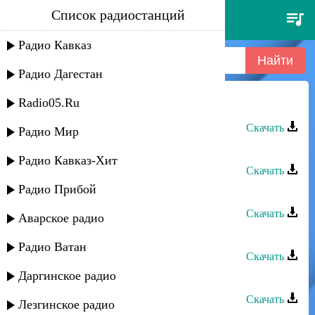
Список радиостанций
руслан кайтмесов - да, ты
только моя
Радио Кавказ
Радио Дагестан
Radio05.Ru
Руслан Кайтмесов - Эти ночи
Скачать
Радио Мир
Руслан Аджиев - Только ты
Радио Кавказ-Хит
Скачать
Радио Прибой
Руслан Имамирзаев - Только ты
Скачать
Аварское радио
Руслан Магомедов - Весна
Радио Ватан
Скачать
Даргинское радио
Руслан Гасанов - Как мне забыть
Скачать
Лезгинское радио