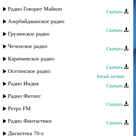
Магомед Искандеров - Только ты
Радио Говорит Майкоп
Скачать
Руслан Камалов - А я люблю тебя
Азербайджанское радио
Скачать
Грузинское радио
Апанди Магомедов - Только ты
Чеченское радио
Скачать
Руслан Гасанов - Подари
Карачаевское радио
Скачать
Осетинское радио
Руслан Яриков и Лина Ярикова - Ногай келин
Радио Индия
Скачать
Хасбулат Рахманов - Только ты
Радио Фитнес
Скачать
Ретро FM
Заур Асевов - Только ты
Радио Фантастики
Скачать
Зайнаб Махаева - Только мой
Дискотека 70-х